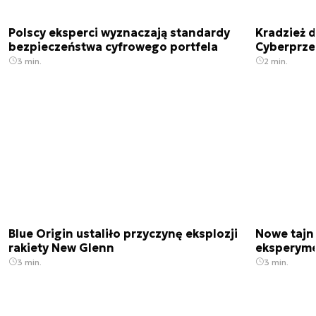
Polscy eksperci wyznaczają standardy
Kradzież 
bezpieczeństwa cyfrowego portfela
Cyberprze
3 min.
2 min.
Blue Origin ustaliło przyczynę eksplozji
Nowe tajne
rakiety New Glenn
eksperyme
3 min.
3 min.