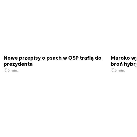
Nowe przepisy o psach w OSP trafią do
Maroko wy
prezydenta
broń hybr
3 min.
3 min.