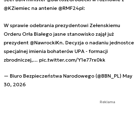
@KZiemiec
na antenie
@RMF24pl
:
W sprawie odebrania prezydentowi Zełenskiemu
Orderu Orła Białego jasne stanowisko zajął już
prezydent
@NawrockiKn
. Decyzja o nadaniu jednostce
specjalnej imienia bohaterów UPA - formacji
zbrodniczej,…
pic.twitter.com/Y1e77rx0kk
— Biuro Bezpieczeństwa Narodowego (@BBN_PL)
May
30, 2026
Reklama