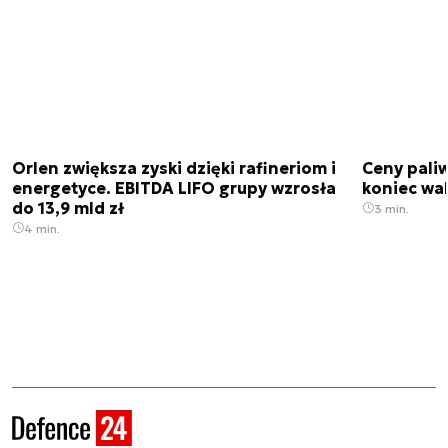
Orlen zwiększa zyski dzięki rafineriom i
Ceny paliw
energetyce. EBITDA LIFO grupy wzrosła
koniec wak
do 13,9 mld zł
3 min.
4 min.