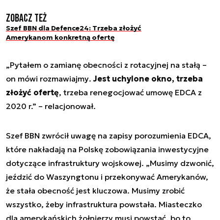
Zobacz też
Szef BBN dla Defence24: Trzeba złożyć
Amerykanom konkretną ofertę
„Pytałem o zamianę obecności z rotacyjnej na stałą –
on mówi
rozmawiajmy
.
Jest uchylone okno, trzeba
złożyć ofertę
, trzeba renegocjować umowę EDCA z
2020 r.” – relacjonował.
Szef BBN zwrócił uwagę na zapisy porozumienia EDCA,
które nakładają na Polskę zobowiązania inwestycyjne
dotyczące infrastruktury wojskowej. „Musimy dzwonić,
jeździć do Waszyngtonu i przekonywać Amerykanów,
że stała obecność jest kluczowa. Musimy zrobić
wszystko, żeby infrastruktura powstała. Miasteczko
dla amerykańskich żołnierzy musi powstać, bo to