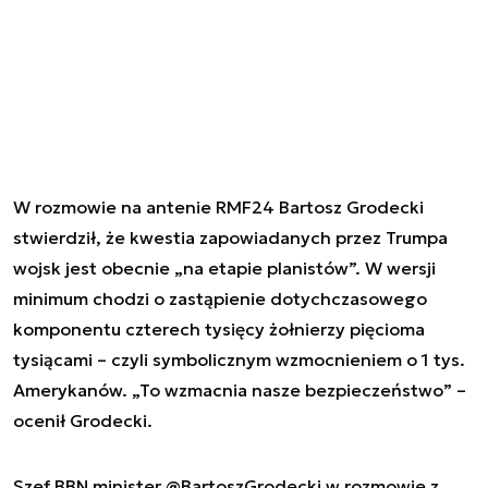
W rozmowie na antenie RMF24 Bartosz Grodecki
stwierdził, że kwestia zapowiadanych przez Trumpa
wojsk jest obecnie „na etapie planistów”. W wersji
minimum chodzi o zastąpienie dotychczasowego
komponentu czterech tysięcy żołnierzy pięcioma
tysiącami – czyli symbolicznym wzmocnieniem o 1 tys.
Amerykanów. „To wzmacnia nasze bezpieczeństwo” –
ocenił Grodecki.
Szef BBN minister
@BartoszGrodecki
w rozmowie z