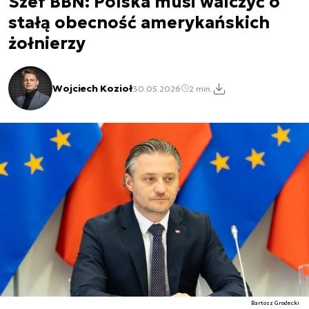
Szef BBN: Polska musi walczyć o
stałą obecność amerykańskich
żołnierzy
Wojciech Kozioł
30.05.2026
2 min.
Bartosz Grodecki