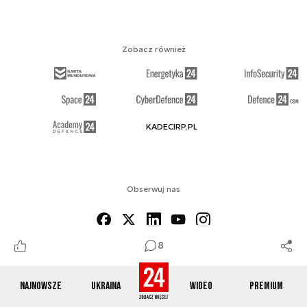
Zobacz również
KADECIRP.PL
Obserwuj nas
8
Najnowsze
Ukraina
Wideo
Premium
O NAS
KONTAKT
REGULAMIN
RSS
COOKIES