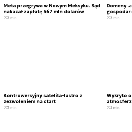
Meta przegrywa w Nowym Meksyku. Sąd
Domeny .ai
nakazał zapłatę 567 mln dolarów
gospodarek
3 min.
3 min.
Kontrowersyjny satelita-lustro z
Wykryto o
zezwoleniem na start
atmosfer
3 min.
2 min.