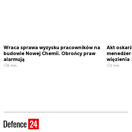
Wraca sprawa wyzysku pracowników na
Akt oskar
budowie Nowej Chemii. Obrońcy praw
menedżero
alarmują
więzienia z
6 min.
2 min.