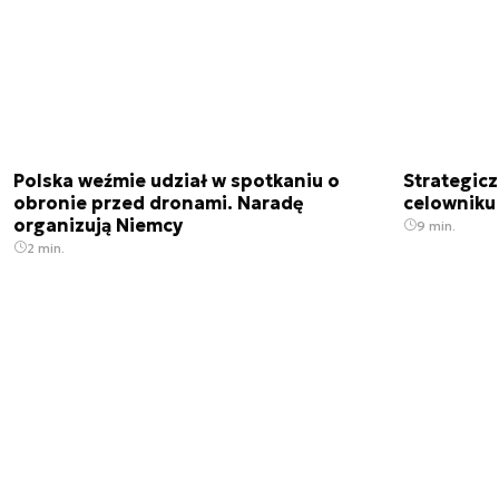
Polska weźmie udział w spotkaniu o
Strategic
obronie przed dronami. Naradę
celowniku 
organizują Niemcy
9 min.
2 min.