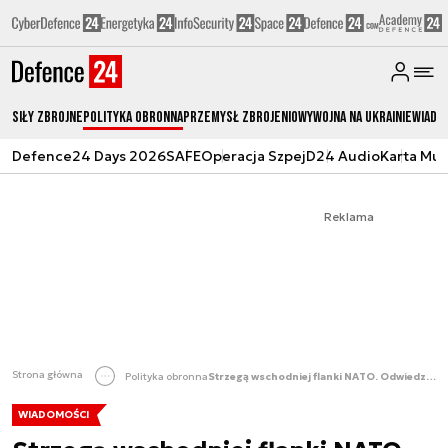
Siły zbrojne
Polityka obronna
Przemysł Zbrojeniowy
Wojna na Ukrainie
Wiado
Defence24 Days 2026
SAFE
Operacja Szpej
D24 Audio
Karta Mu
Reklama
Strona główna
Polityka obronna
Strzegą wschodniej flanki NATO. Odwiedził ich następca brytyjskiego tronu
WIADOMOŚCI