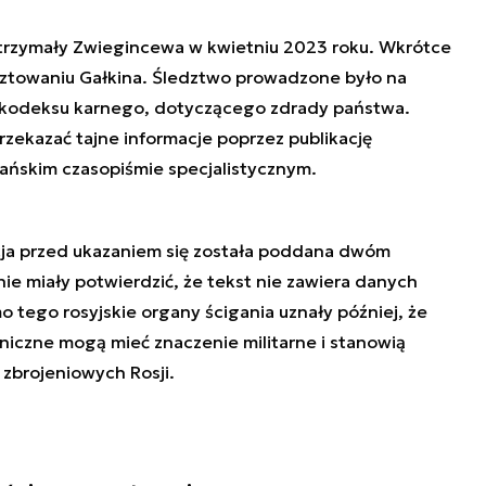
atrzymały Zwiegincewa w kwietniu 2023 roku. Wkrótce
sztowaniu Gałkina. Śledztwo prowadzone było na
o kodeksu karnego, dotyczącego zdrady państwa.
zekazać tajne informacje poprzez publikację
ańskim czasopiśmie specjalistycznym.
acja przed ukazaniem się została poddana dwóm
e miały potwierdzić, że tekst nie zawiera danych
 tego rosyjskie organy ścigania uznały później, że
niczne mogą mieć znaczenie militarne i stanowią
zbrojeniowych Rosji.