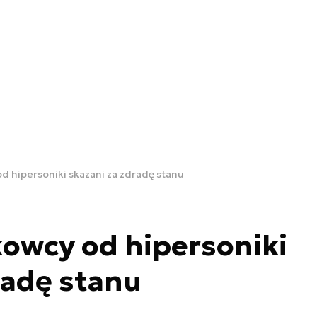
d hipersoniki skazani za zdradę stanu
owcy od hipersoniki
radę stanu