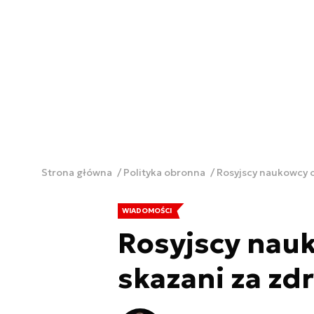
Strona główna
Polityka obronna
Rosyjscy naukowcy o
WIADOMOŚCI
Rosyjscy nauk
skazani za zd