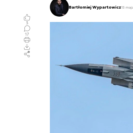
Bartłomiej Wypartowicz
15 maj
3
17