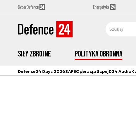
Siły zbrojne
Polityka obronna
Defence24 Days 2026
SAFE
Operacja Szpej
D24 Audio
K