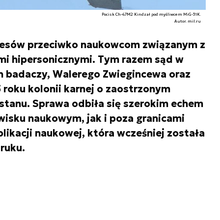
Pocisk Ch-47M2 Kindzał pod myśliwcem MiG-31K.
Autor. mil.ru
ocesów przeciwko naukowcom związanym z
mi hipersonicznymi. Tym razem sąd w
 badaczy, Walerego Zwiegincewa oraz
 roku kolonii karnej o zaostrzonym
stanu. Sprawa odbiła się szerokim echem
isku naukowym, jak i poza granicami
likacji naukowej, która wcześniej została
ruku.