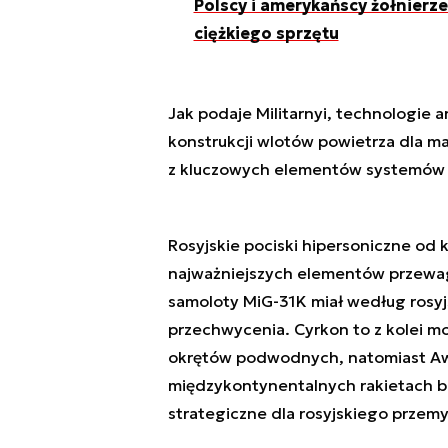
Polscy i amerykańscy żołnierz
ciężkiego sprzętu
Jak podaje Militarnyi, technologie
konstrukcji wlotów powietrza dla m
z kluczowych elementów systemów uz
Rosyjskie pociski hipersoniczne od k
najważniejszych elementów przewagi 
samoloty MiG-31K miał według rosyj
przechwycenia. Cyrkon to z kolei mo
okrętów podwodnych, natomiast A
międzykontynentalnych rakietach b
strategiczne dla rosyjskiego przem