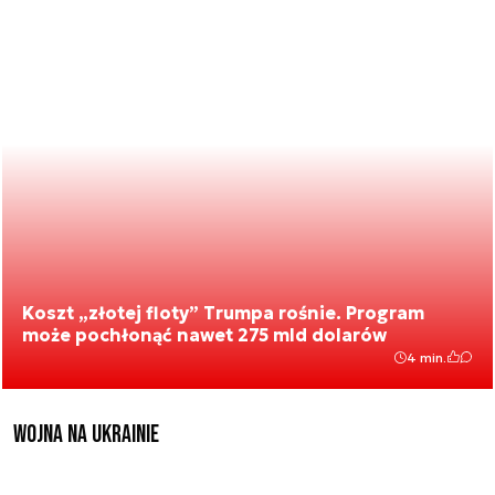
Koszt „złotej floty” Trumpa rośnie. Program
może pochłonąć nawet 275 mld dolarów
4 min.
Wojna na Ukrainie