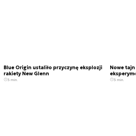
Blue Origin ustaliło przyczynę eksplozji
Nowe tajne
rakiety New Glenn
eksperyme
3 min.
3 min.