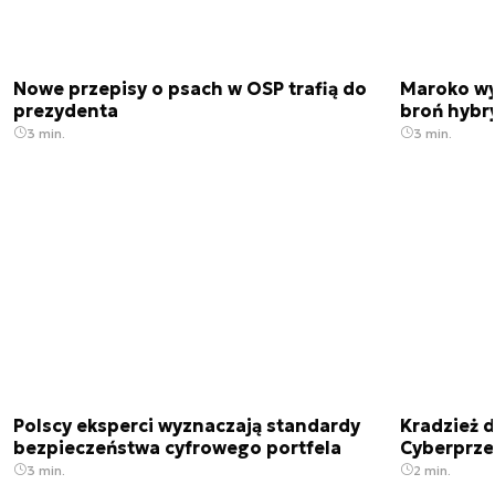
Nowe przepisy o psach w OSP trafią do
Maroko wy
prezydenta
broń hybr
3 min.
3 min.
Polscy eksperci wyznaczają standardy
Kradzież 
bezpieczeństwa cyfrowego portfela
Cyberprze
3 min.
2 min.