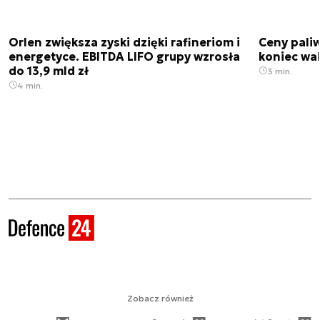
Orlen zwiększa zyski dzięki rafineriom i
Ceny paliw
energetyce. EBITDA LIFO grupy wzrosła
koniec wak
do 13,9 mld zł
3 min.
4 min.
Zobacz również