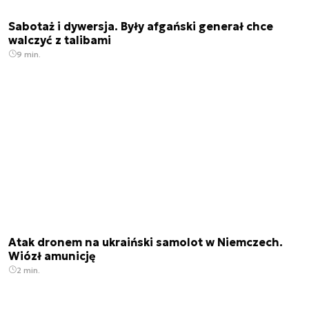
Sabotaż i dywersja. Były afgański generał chce
walczyć z talibami
9 min.
Atak dronem na ukraiński samolot w Niemczech.
Wiózł amunicję
2 min.