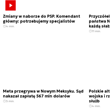
Zmiany w naborze do PSP. Komendant
Przyczółe
główny: potrzebujemy specjalistów
państwa N
każdą sła
4 min.
11 min.
Meta przegrywa w Nowym Meksyku. Sąd
Polskie a
nakazał zapłatę 567 mln dolarów
wojska i r
służb
3 min.
4 min.