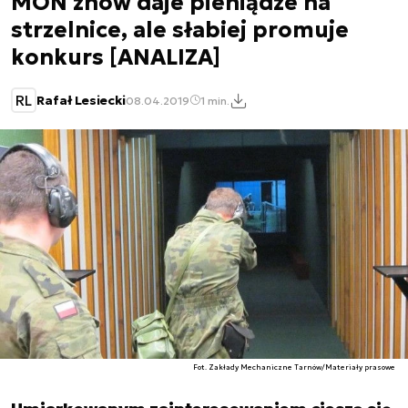
MON znów daje pieniądze na
strzelnice, ale słabiej promuje
konkurs [ANALIZA]
RL
Rafał Lesiecki
08.04.2019
1 min.
Fot. Zakłady Mechaniczne Tarnów/Materiały prasowe