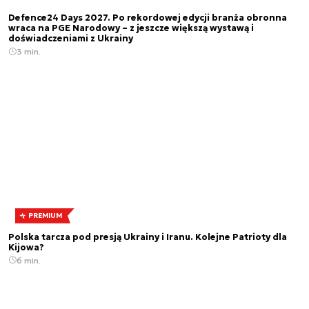
Defence24 Days 2027. Po rekordowej edycji branża obronna
wraca na PGE Narodowy – z jeszcze większą wystawą i
doświadczeniami z Ukrainy
3 min.
PREMIUM
Polska tarcza pod presją Ukrainy i Iranu. Kolejne Patrioty dla
Kijowa?
6 min.