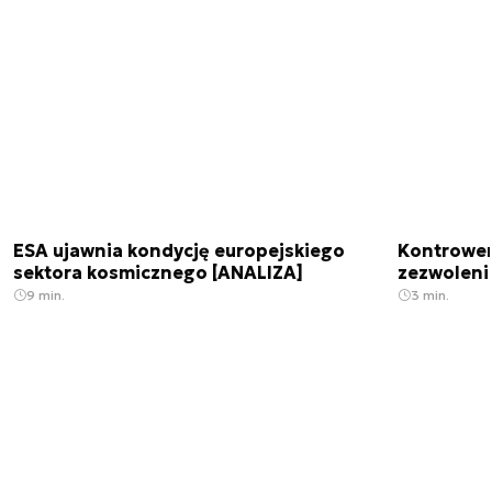
ESA ujawnia kondycję europejskiego
Kontrowers
sektora kosmicznego [ANALIZA]
zezwoleni
9 min.
3 min.