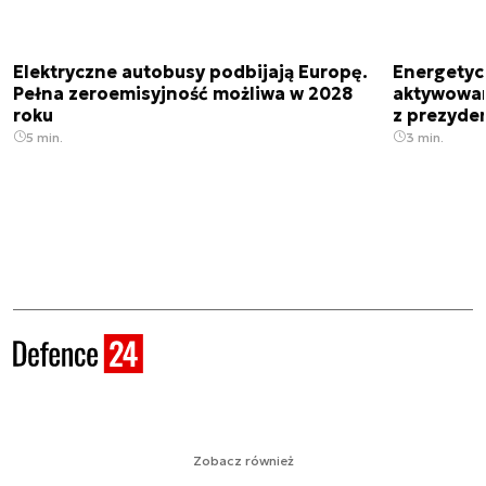
Elektryczne autobusy podbijają Europę.
Energetyc
Pełna zeroemisyjność możliwa w 2028
aktywowany
roku
z prezyde
5 min.
3 min.
Zobacz również