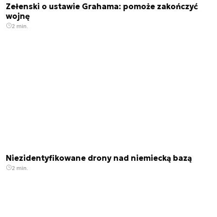
Zełenski o ustawie Grahama: pomoże zakończyć
wojnę
2 min.
Niezidentyfikowane drony nad niemiecką bazą
2 min.