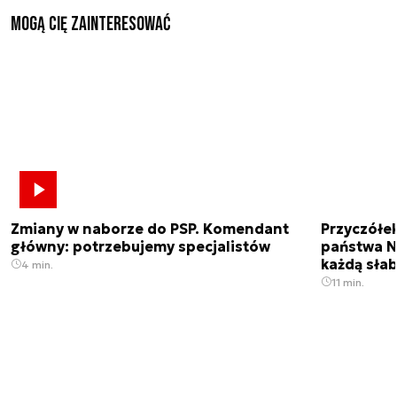
Mogą Cię zainteresować
Zmiany w naborze do PSP. Komendant
Przyczółe
główny: potrzebujemy specjalistów
państwa N
każdą sła
4 min.
11 min.