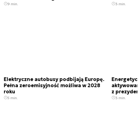
9 min.
3 min.
Elektryczne autobusy podbijają Europę.
Energetyc
Pełna zeroemisyjność możliwa w 2028
aktywowany
roku
z prezyde
5 min.
3 min.