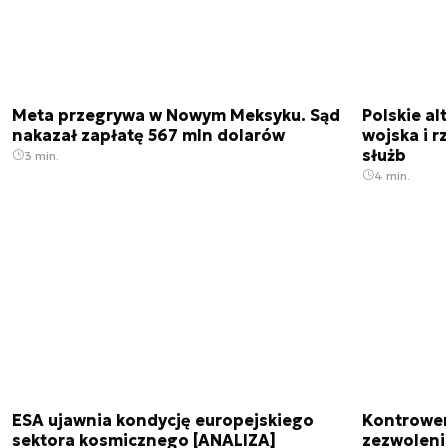
Meta przegrywa w Nowym Meksyku. Sąd
Polskie a
nakazał zapłatę 567 mln dolarów
wojska i r
służb
3 min.
4 min.
ESA ujawnia kondycję europejskiego
Kontrowers
sektora kosmicznego [ANALIZA]
zezwoleni