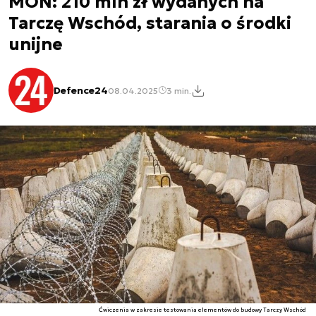
MON: 210 mln zł wydanych na
Tarczę Wschód, starania o środki
unijne
Defence24
08.04.2025
3 min.
Ćwiczenia w zakresie testowania elementów do budowy Tarczy Wschód