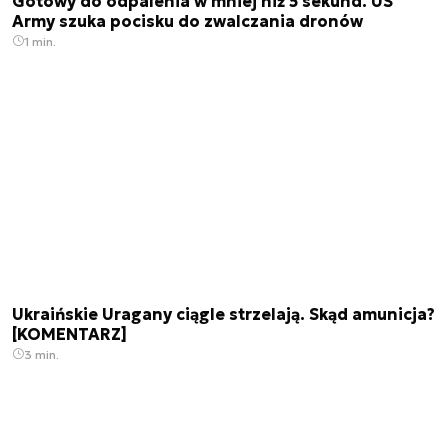
Gotowy do odpalenia w mniej niż 5 sekund. US
Army szuka pocisku do zwalczania dronów
1 min.
Ukraińskie Uragany ciągle strzelają. Skąd amunicja?
[KOMENTARZ]
3 min.