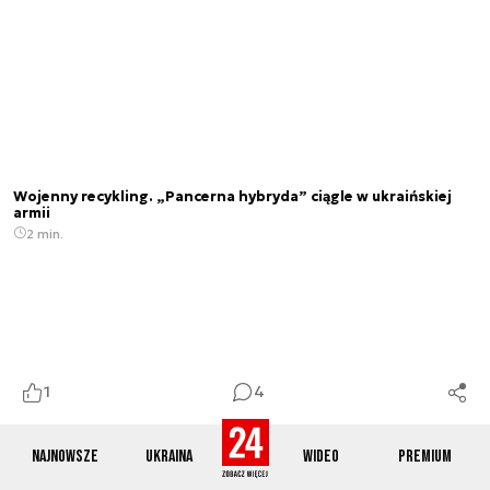
Wojenny recykling. „Pancerna hybryda” ciągle w ukraińskiej
armii
2 min.
1
4
Najnowsze
Ukraina
Wideo
Premium