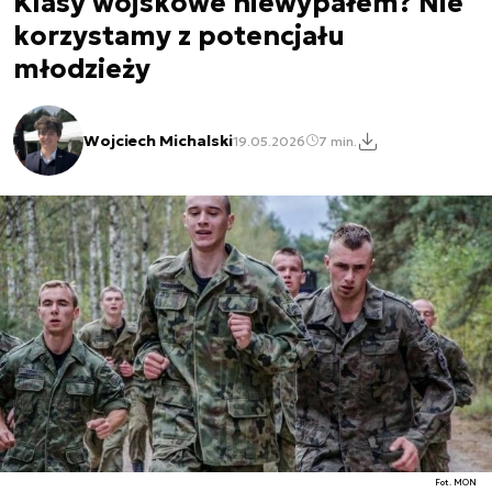
Klasy wojskowe niewypałem? Nie
korzystamy z potencjału
młodzieży
Wojciech Michalski
19.05.2026
7 min.
Fot. MON