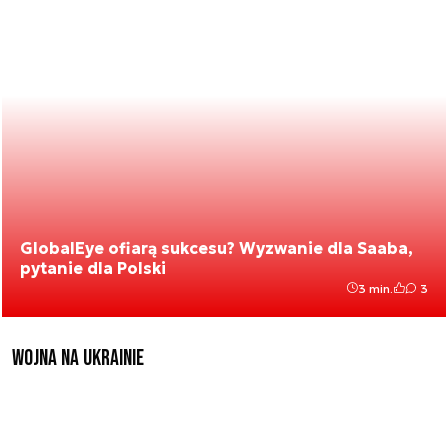
GlobalEye ofiarą sukcesu? Wyzwanie dla Saaba,
pytanie dla Polski
3 min.
3
Wojna na Ukrainie