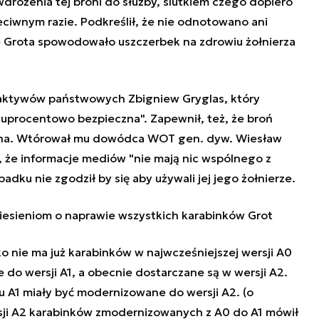
wdrożenia tej broni do służby, slutkiem czego dopiero
zeciwnym razie. Podkreślił, że nie odnotowano ani
 Grota spowodowało uszczerbek na zdrowiu żołnierza
r aktywów państwowych Zbigniew Gryglas, który
stuprocentowo bezpieczna". Zapewnił, też, że broń
ana. Wtórował mu dowódca WOT gen. dyw. Wiesław
, że informacje mediów "nie mają nic wspólnego z
dku nie zgodził by się aby używali jej jego żołnierze.
iesieniom o naprawie wszystkich karabinków Grot
o nie ma już karabinków w najwcześniejszej wersji A0
 do wersji A1, a obecnie dostarczane są w wersji A2.
u A1 miały być modernizowane do wersji A2. (o
ji A2 karabinków zmodernizowanych z A0 do A1 mówił