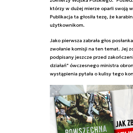
żołnierzy Wojska Polskiego.” Posiedz
którzy w dużej mierze oparli swoją w
Publikacja ta głosiła tezę, że karabi
użytkownikom.
Jako pierwsza zabrała głos posłanka
zwołanie komisji na ten temat. Jej z
podpisany jeszcze przed zakończen
działań" ówczesnego ministra obro
wystąpienia pytała o kulisy tego ko