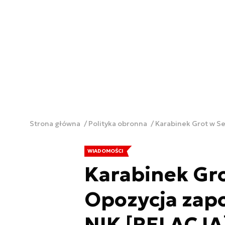
Strona główna
Polityka obronna
Karabinek Grot w S
WIADOMOŚCI
Karabinek Gro
Opozycja zap
NIK [RELACJA