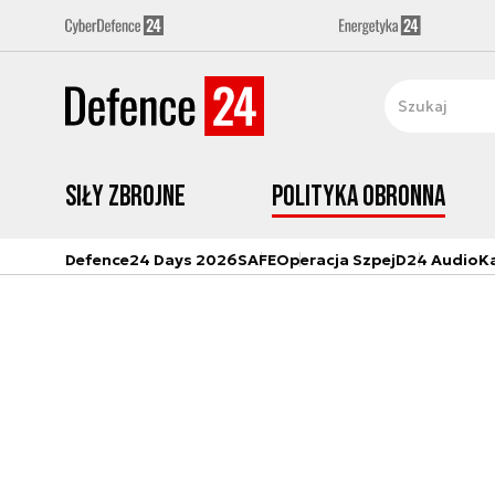
Siły zbrojne
Polityka obronna
Defence24 Days 2026
SAFE
Operacja Szpej
D24 Audio
K