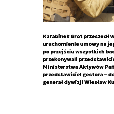
Karabinek Grot przeszedł w
uruchomienie umowy na jeg
po przejściu wszystkich ba
przekonywali przedstawici
Ministerstwa Aktywów Pańs
przedstawiciel gestora – 
generał dywizji Wiesław Ku