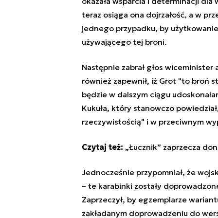
okazała wsparcia i determinacji dla 
teraz osiąga ona dojrzałość, a w pr
jednego przypadku, by użytkowanie
używającego tej broni.
Następnie zabrał głos wiceministe
również zapewnił, iż Grot "to broń 
będzie w dalszym ciągu udoskonal
Kukuła, który stanowczo powiedział
rzeczywistością" i w przeciwnym wypa
Czytaj też:
„Łucznik” zaprzecza don
Jednocześnie przypomniał, że wojsk
– te karabinki zostały doprowadzone
Zaprzeczył, by egzemplarze wariant
zakładanym doprowadzeniu do wers