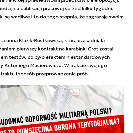
enie w tej sprawie zwołali przedstawiciele opozycji,
iedzę na publikacji prasowej sprzed kilku tygodni.
nki są wadliwe i to do tego stopnia, że zagrażają swoim
 Joanna Kluzik-Rostkowska, która uzasadniała
daniem pierwszy kontrakt na karabinki Grot został
iem testów, co było efektem niestandardowych
ny Antoniego Macierewicza. W trakcie swojego
ntraktu i sposób przeprowadzenia prób.