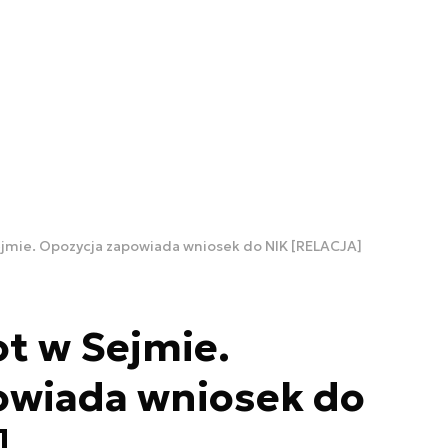
ejmie. Opozycja zapowiada wniosek do NIK [RELACJA]
t w Sejmie.
owiada wniosek do
]