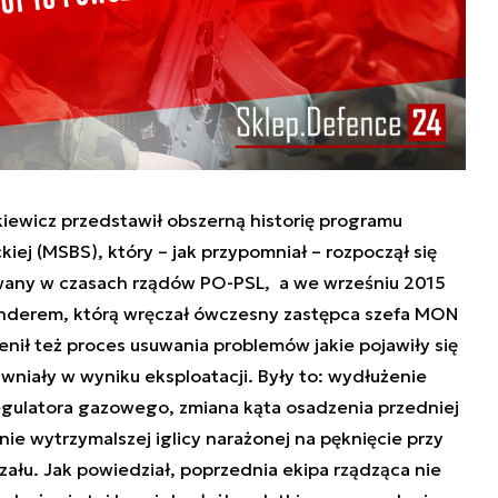
iewicz przedstawił obszerną historię programu
ej (MSBS), który – jak przypomniał – rozpoczął się
owany w czasach rządów PO-PSL, a we wrześniu 2015
nderem, którą wręczał ówczesny zastępca szefa MON
nił też proces usuwania problemów jakie pojawiły się
jawniały w wyniku eksploatacji. Były to: wydłużenie
egulatora gazowego, zmiana kąta osadzenia przedniej
nie wytrzymalszej iglicy narażonej na pęknięcie przy
zału. Jak powiedział, poprzednia ekipa rządząca nie