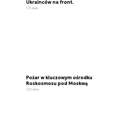
Ukrainców na front.
1 min.
Pożar w kluczowym ośrodku
Roskosmosu pod Moskwą
2 min.