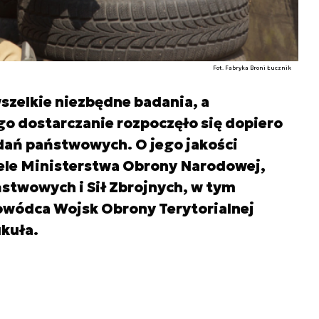
Fot. Fabryka Broni Łucznik
szelkie niezbędne badania, a
o dostarczanie rozpoczęło się dopiero
dań państwowych. O jego jakości
ele Ministerstwa Obrony Narodowej,
twowych i Sił Zbrojnych, w tym
dowódca Wojsk Obrony Terytorialnej
kuła.