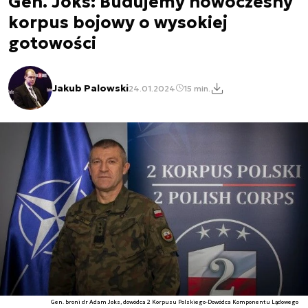
Gen. Joks: Budujemy nowoczesny
korpus bojowy o wysokiej
gotowości
Jakub Palowski
24.01.2024
15 min.
Gen. broni dr Adam Joks, dowódca 2 Korpusu Polskiego-Dowódca Komponentu Lądowego