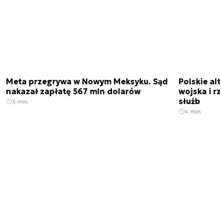
Meta przegrywa w Nowym Meksyku. Sąd
Polskie a
nakazał zapłatę 567 mln dolarów
wojska i r
służb
3 min.
4 min.