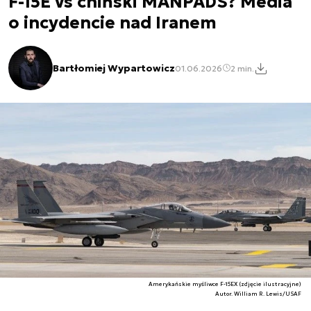
F-15E vs chiński MANPADS? Media
o incydencie nad Iranem
Bartłomiej Wypartowicz
01.06.2026
2 min.
Amerykańskie myśliwce F-15EX (zdjęcie ilustracyjne)
Autor. William R. Lewis/USAF