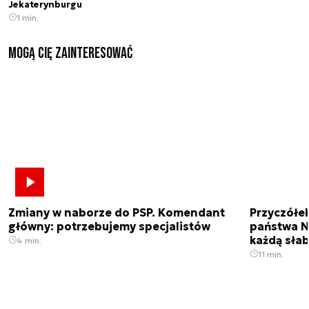
Jekaterynburgu
1 min.
Mogą Cię zainteresować
Zmiany w naborze do PSP. Komendant
Przyczółe
główny: potrzebujemy specjalistów
państwa N
każdą sła
4 min.
11 min.