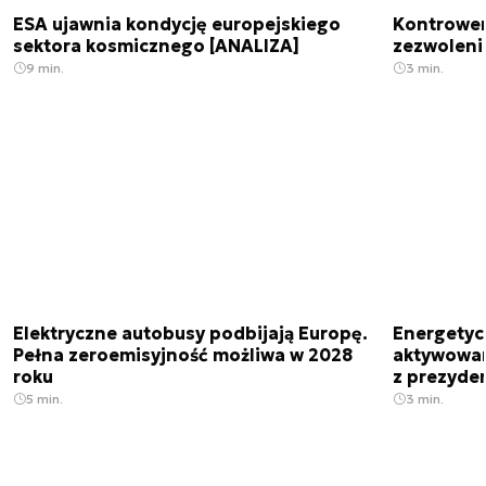
ESA ujawnia kondycję europejskiego
Kontrowers
sektora kosmicznego [ANALIZA]
zezwoleni
9 min.
3 min.
Elektryczne autobusy podbijają Europę.
Energetyc
Pełna zeroemisyjność możliwa w 2028
aktywowany
roku
z prezyde
5 min.
3 min.