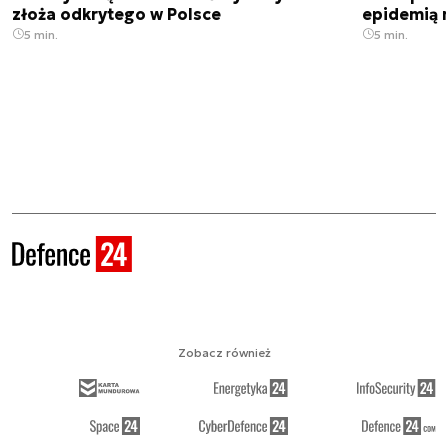
złoża odkrytego w Polsce
epidemią m
5 min.
5 min.
Zobacz również