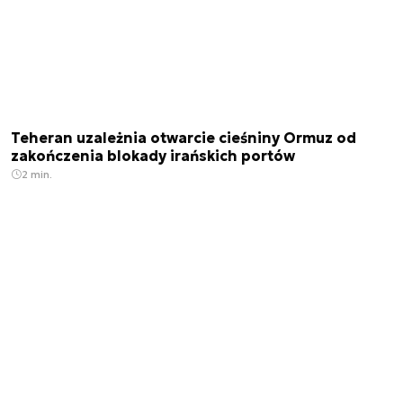
Teheran uzależnia otwarcie cieśniny Ormuz od
zakończenia blokady irańskich portów
2 min.