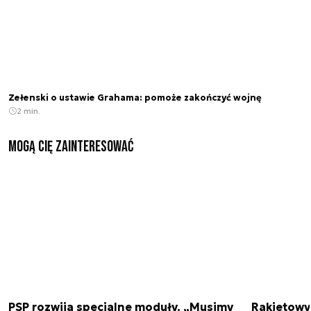
Zełenski o ustawie Grahama: pomoże zakończyć wojnę
2 min.
Mogą Cię zainteresować
PSP rozwija specjalne moduły. „Musimy
Rakietowy 