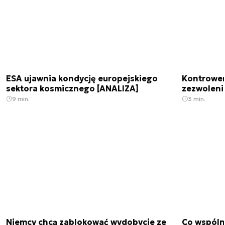
ESA ujawnia kondycję europejskiego
Kontrowers
sektora kosmicznego [ANALIZA]
zezwoleni
9 min.
3 min.
Niemcy chcą zablokować wydobycie ze
Co wspóln