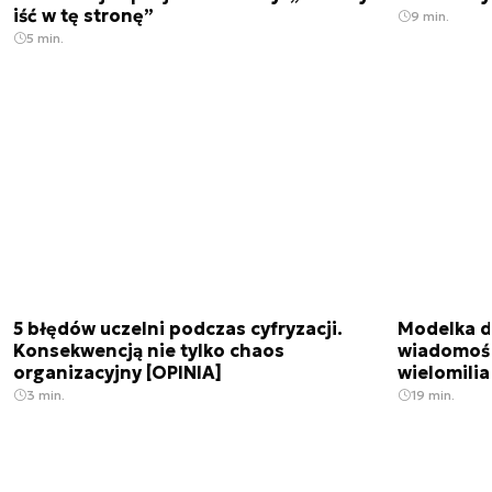
iść w tę stronę”
9 min.
5 min.
5 błędów uczelni podczas cyfryzacji.
Modelka da
Konsekwencją nie tylko chaos
wiadomośc
organizacyjny [OPINIA]
wielomili
3 min.
19 min.