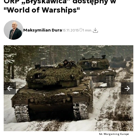
ORP „Błyskawica” dostępny w
"World of Warships"
Maksymilian Dura
15.11.2015
1 min.
Następny slajd
Poprzedni slajd
fot. Wargaming Europe