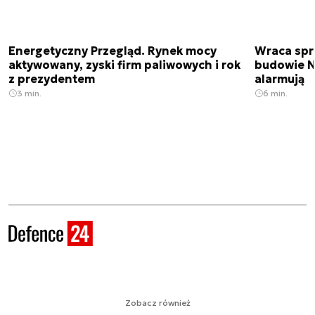
Energetyczny Przegląd. Rynek mocy
Wraca spr
aktywowany, zyski firm paliwowych i rok
budowie N
z prezydentem
alarmują
3 min.
6 min.
Zobacz również