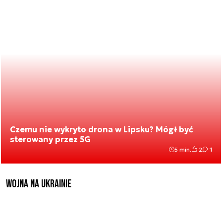
Czemu nie wykryto drona w Lipsku? Mógł być
sterowany przez 5G
5 min.
2
1
Wojna na Ukrainie