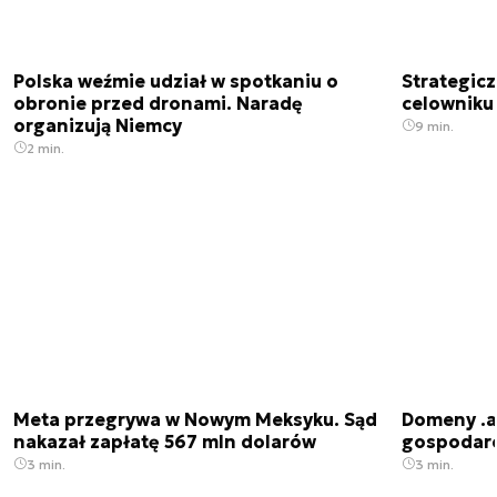
Polska weźmie udział w spotkaniu o
Strategic
obronie przed dronami. Naradę
celowniku 
organizują Niemcy
9 min.
2 min.
Meta przegrywa w Nowym Meksyku. Sąd
Domeny .ai
nakazał zapłatę 567 mln dolarów
gospodarek
3 min.
3 min.