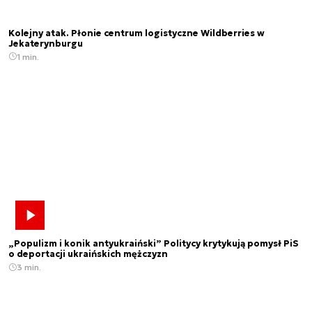
Kolejny atak. Płonie centrum logistyczne Wildberries w
Jekaterynburgu
1 min.
„Populizm i konik antyukraiński” Politycy krytykują pomysł PiS
o deportacji ukraińskich mężczyzn
3 min.