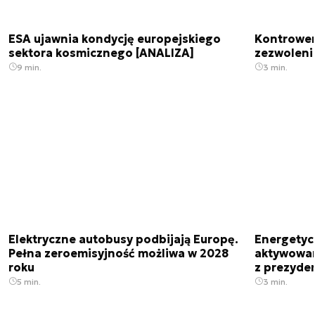
ESA ujawnia kondycję europejskiego
Kontrowers
sektora kosmicznego [ANALIZA]
zezwoleni
9 min.
3 min.
Elektryczne autobusy podbijają Europę.
Energetyc
Pełna zeroemisyjność możliwa w 2028
aktywowany
roku
z prezyde
5 min.
3 min.