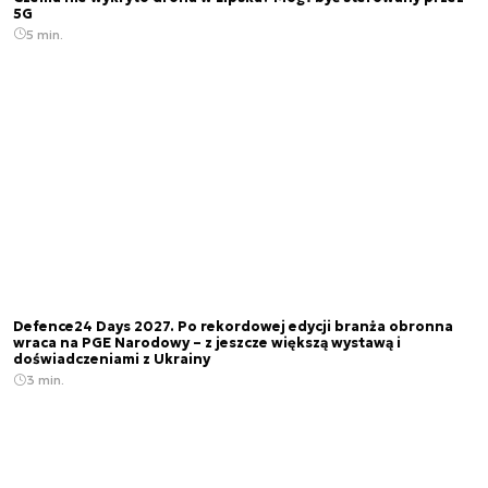
5G
5 min.
Defence24 Days 2027. Po rekordowej edycji branża obronna
wraca na PGE Narodowy – z jeszcze większą wystawą i
doświadczeniami z Ukrainy
3 min.