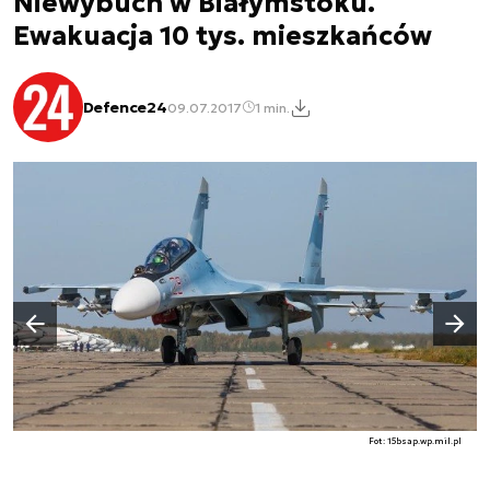
Niewybuch w Białymstoku.
Ewakuacja 10 tys. mieszkańców
Defence24
09.07.2017
1 min.
Następny slajd
Poprzedni slajd
Fot: 15bsap.wp.mil.pl