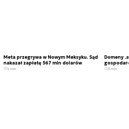
Meta przegrywa w Nowym Meksyku. Sąd
Domeny .ai
nakazał zapłatę 567 mln dolarów
gospodarek
3 min.
3 min.