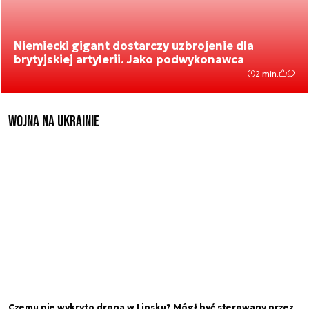
Niemiecki gigant dostarczy uzbrojenie dla
brytyjskiej artylerii. Jako podwykonawca
2 min.
Wojna na Ukrainie
Czemu nie wykryto drona w Lipsku? Mógł być sterowany przez