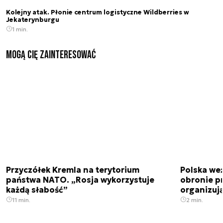
Kolejny atak. Płonie centrum logistyczne Wildberries w
Jekaterynburgu
1 min.
Mogą Cię zainteresować
Przyczółek Kremla na terytorium
Polska we
państwa NATO. „Rosja wykorzystuje
obronie p
każdą słabość”
organizuj
11 min.
2 min.