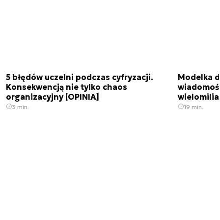
5 błędów uczelni podczas cyfryzacji.
Modelka da
Konsekwencją nie tylko chaos
wiadomośc
organizacyjny [OPINIA]
wielomili
3 min.
19 min.