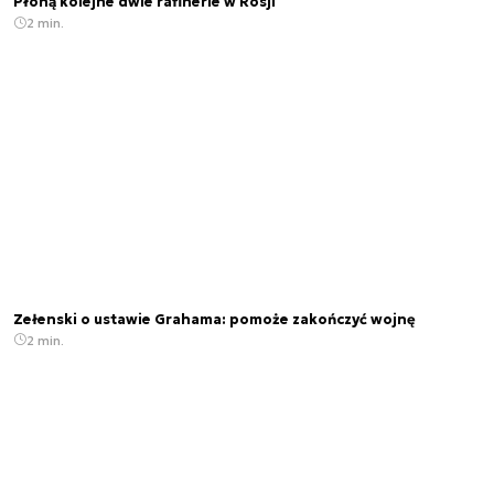
Płoną kolejne dwie rafinerie w Rosji
2 min.
Zełenski o ustawie Grahama: pomoże zakończyć wojnę
2 min.