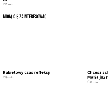
5 min.
Mogą Cię zainteresować
Rakietowy czas refleksji
Chcesz sc
Mafia już 
9 min.
8 min.