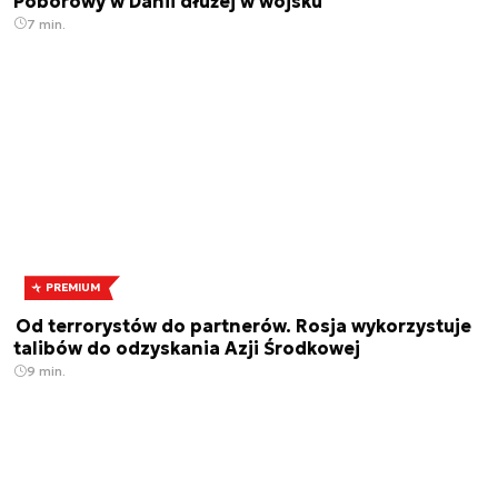
Poborowy w Danii dłużej w wojsku
7 min.
PREMIUM
Od terrorystów do partnerów. Rosja wykorzystuje
talibów do odzyskania Azji Środkowej
9 min.