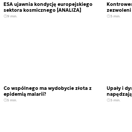
ESA ujawnia kondycję europejskiego
Kontrowers
sektora kosmicznego [ANALIZA]
zezwoleni
9 min.
3 min.
Co wspólnego ma wydobycie złota z
Upały i dy
epidemią malarii?
napędzają
5 min.
3 min.