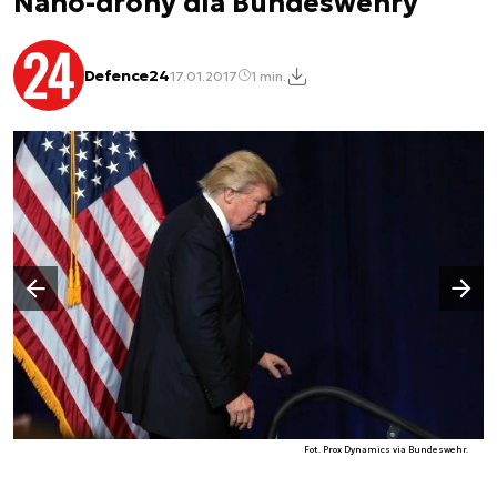
Nano-drony dla Bundeswehry
Defence24
17.01.2017
1 min.
Następny slajd
Poprzedni slajd
Fot. Prox Dynamics via Bundeswehr.