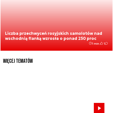
Liczba przechwyceń rosyjskich samolotów nad
wschodnią flanką wzrosła o ponad 250 proc
1 min.
1
Więcej tematów