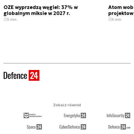
OZE wyprzedzą węgiel: 37% w
Atom wobe
globalnym miksie w 2027 r.
projektow
5 min.
5 min.
Zobacz również