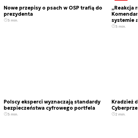
Nowe przepisy o psach w OSP trafią do
„Reakcja 
prezydenta
Komendant
systemie 
3 min.
3 min.
Polscy eksperci wyznaczają standardy
Kradzież 
bezpieczeństwa cyfrowego portfela
Cyberprze
3 min.
2 min.