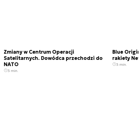
Zmiany w Centrum Operacji
Blue Origi
Satelitarnych. Dowódca przechodzi do
rakiety N
NATO
3 min.
3 min.