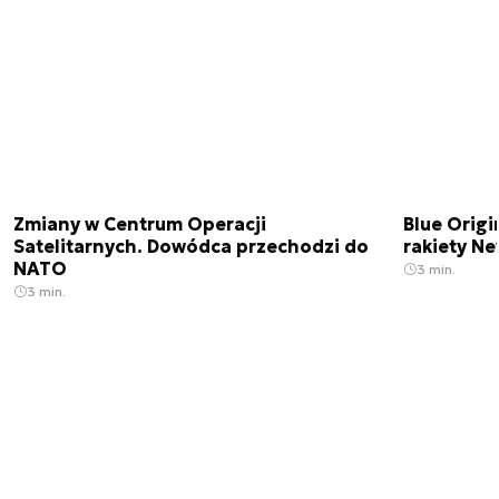
Zmiany w Centrum Operacji
Blue Origi
Satelitarnych. Dowódca przechodzi do
rakiety N
NATO
3 min.
3 min.