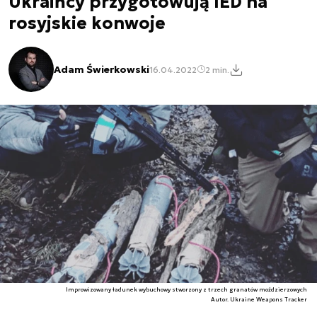
Ukraińcy przygotowują IED na
rosyjskie konwoje
Adam Świerkowski
16.04.2022
2 min.
Improwizowany ładunek wybuchowy stworzony z trzech granatów moździerzowych
Autor. Ukraine Weapons Tracker