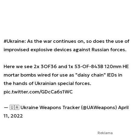
#Ukraine
: As the war continues on, so does the use of
improvised explosive devices against Russian forces.
Here we see 2x 3OF36 and 1x 53-OF-843B 120mm HE
mortar bombs wired for use as "daisy chain" IEDs in
the hands of Ukrainian special forces.
pic.twitter.com/GDcCa6s1WC
— 🇺🇦 Ukraine Weapons Tracker (@UAWeapons)
April
11, 2022
Reklama