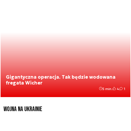
Gigantyczna operacja. Tak będzie wodowana
fregata Wicher
5 min.
4
1
Wojna na Ukrainie