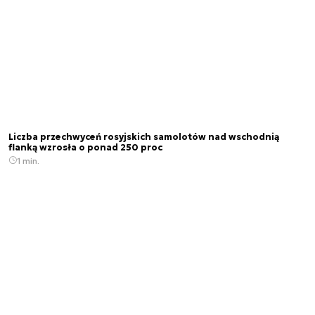
Liczba przechwyceń rosyjskich samolotów nad wschodnią
flanką wzrosła o ponad 250 proc
1 min.