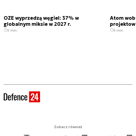
OZE wyprzedzą węgiel: 37% w
Atom wobe
globalnym miksie w 2027 r.
projektow
5 min.
5 min.
Zobacz również