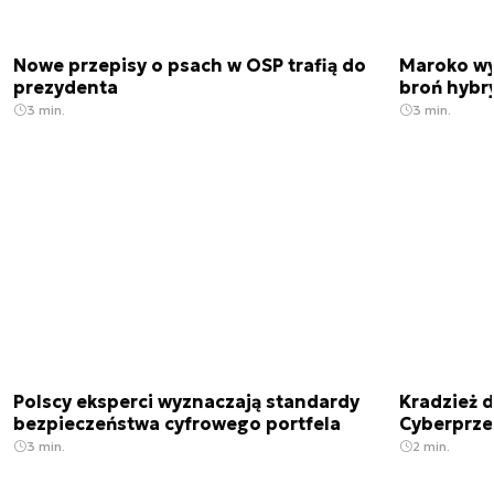
Nowe przepisy o psach w OSP trafią do
Maroko wy
prezydenta
broń hybr
3 min.
3 min.
Polscy eksperci wyznaczają standardy
Kradzież 
bezpieczeństwa cyfrowego portfela
Cyberprze
3 min.
2 min.