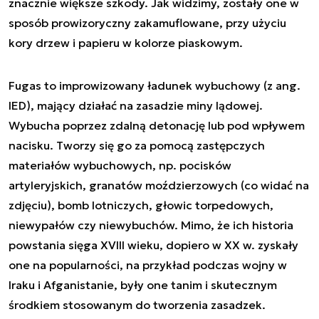
znacznie większe szkody. Jak widzimy, zostały one w
sposób prowizoryczny zakamuflowane, przy użyciu
kory drzew i papieru w kolorze piaskowym.
Fugas to improwizowany ładunek wybuchowy (z ang.
IED), mający działać na zasadzie miny lądowej.
Wybucha poprzez zdalną detonację lub pod wpływem
nacisku. Tworzy się go za pomocą zastępczych
materiałów wybuchowych, np. pocisków
artyleryjskich, granatów moździerzowych (co widać na
zdjęciu), bomb lotniczych, głowic torpedowych,
niewypałów czy niewybuchów. Mimo, że ich historia
powstania sięga XVIII wieku, dopiero w XX w. zyskały
one na popularności, na przykład podczas wojny w
Iraku i Afganistanie, były one tanim i skutecznym
środkiem stosowanym do tworzenia zasadzek.