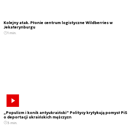
Kolejny atak. Płonie centrum logistyczne Wildberries w
Jekaterynburgu
1 min.
„Populizm i konik antyukraiński” Politycy krytykują pomysł PiS
o deportacji ukraińskich mężczyzn
3 min.