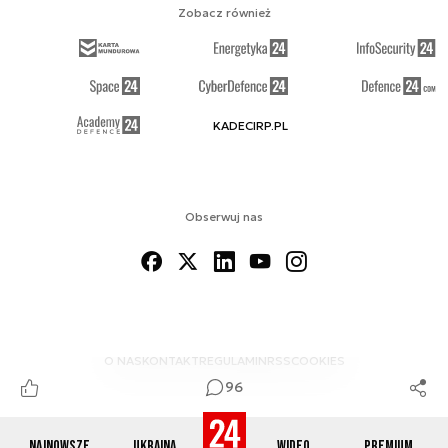
Zobacz również
KADECIRP.PL
Obserwuj nas
O NAS
KONTAKT
REGULAMIN
RSS
COOKIES
96
Najnowsze
Ukraina
Wideo
Premium