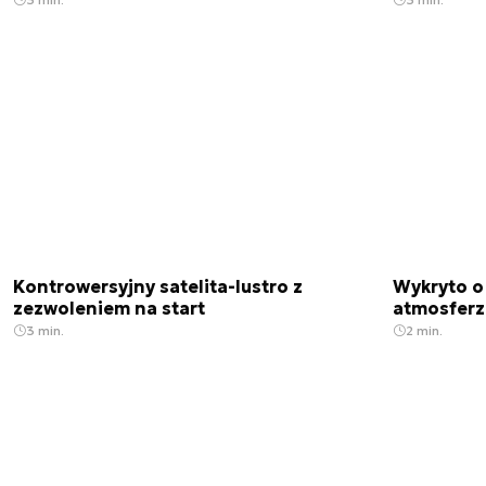
Kontrowersyjny satelita-lustro z
Wykryto o
zezwoleniem na start
atmosfer
3 min.
2 min.