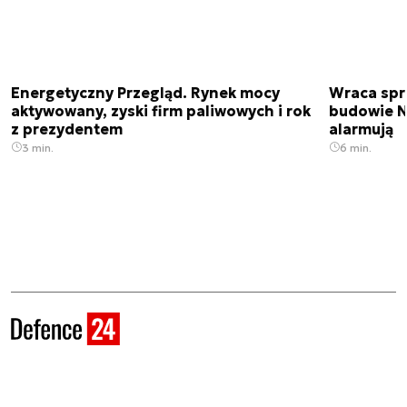
Energetyczny Przegląd. Rynek mocy
Wraca spr
aktywowany, zyski firm paliwowych i rok
budowie N
z prezydentem
alarmują
3 min.
6 min.