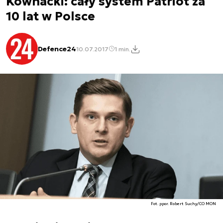
Kownacki: cały system Patriot za
10 lat w Polsce
Defence24
10.07.2017
1 min.
Fot. ppor. Robert Suchy/CO MON