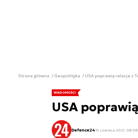
Strona główna
Geopolityka
USA poprawią relacje z T
WIADOMOŚCI
USA poprawią 
Defence24
15 czerwca 2021, 08:08