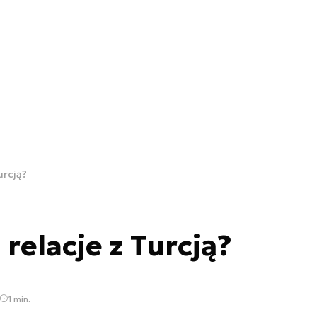
urcją?
relacje z Turcją?
1 min.