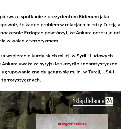
 pierwsze spotkanie z prezydentem
Biden
em jako
apewnił, że żaden problem w relacjach między Turcją a
ednocześnie Erdogan powtórzył, że Ankara oczekuje od
ia w walce z terroryzmem.
a wspieranie kurdyjskich milicji w Syrii - Ludowych
Ankara uważa za syryjskie skrzydło separatystycznej
 ugrupowania znajdującego się m. in. w Turcji, USA i
ji terrorystycznych.