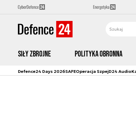
Siły zbrojne
Polityka obronna
Defence24 Days 2026
SAFE
Operacja Szpej
D24 Audio
K