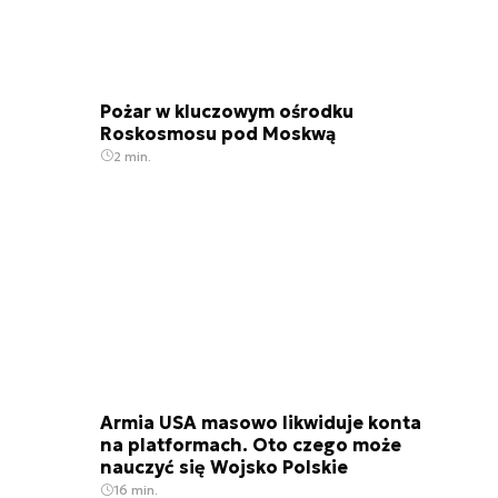
Pożar w kluczowym ośrodku
Roskosmosu pod Moskwą
2 min.
Armia USA masowo likwiduje konta
na platformach. Oto czego może
nauczyć się Wojsko Polskie
16 min.