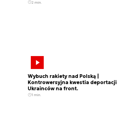
2 min.
Wybuch rakiety nad Polską |
Kontrowersyjna kwestia deportacji
Ukrainców na front.
1 min.