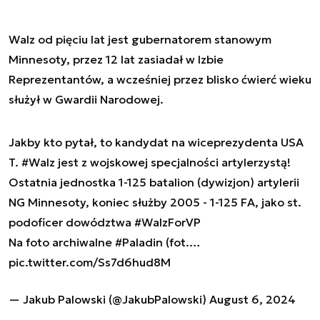
Walz od pięciu lat jest gubernatorem stanowym
Minnesoty, przez 12 lat zasiadał w Izbie
Reprezentantów, a wcześniej przez blisko ćwierć wieku
służył w Gwardii Narodowej.
Jakby kto pytał, to kandydat na wiceprezydenta USA
T.
#Walz
jest z wojskowej specjalności artylerzystą!
Ostatnia jednostka 1-125 batalion (dywizjon) artylerii
NG Minnesoty, koniec służby 2005 - 1-125 FA, jako st.
podoficer dowództwa
#WalzForVP
Na foto archiwalne
#Paladin
(fot.…
pic.twitter.com/Ss7d6hud8M
— Jakub Palowski (@JakubPalowski)
August 6, 2024