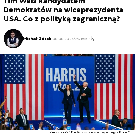
Tim Walz kandydatem
Demokratów na wiceprezydenta
USA. Co z polityką zagraniczną?
Michał Górski
08.08.2024
3 min.
Kamala Harris i Tim Walz podczas wiecu wyborczego w Filadelfii.