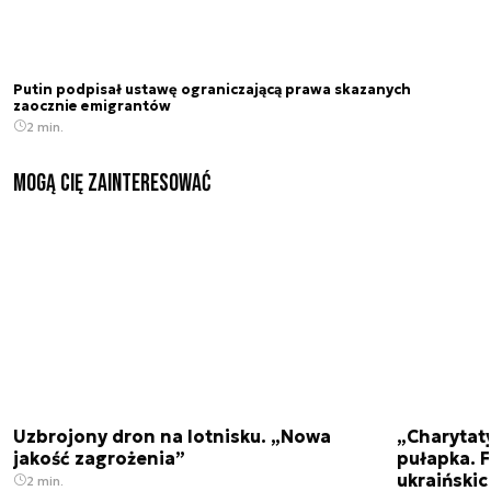
Putin podpisał ustawę ograniczającą prawa skazanych
zaocznie emigrantów
2 min.
Mogą Cię zainteresować
Uzbrojony dron na lotnisku. „Nowa
„Charytat
jakość zagrożenia”
pułapka. 
ukraińskic
2 min.