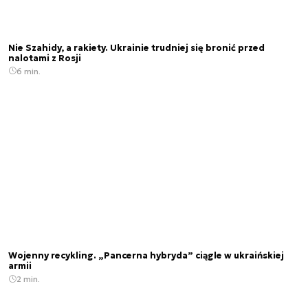
Nie Szahidy, a rakiety. Ukrainie trudniej się bronić przed
nalotami z Rosji
6 min.
Wojenny recykling. „Pancerna hybryda” ciągle w ukraińskiej
armii
2 min.