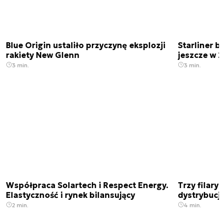
Blue Origin ustaliło przyczynę eksplozji
Starliner 
rakiety New Glenn
jeszcze w 
3 min.
3 min.
Współpraca Solartech i Respect Energy.
Trzy filar
Elastyczność i rynek bilansujący
dystrybucj
2 min.
4 min.