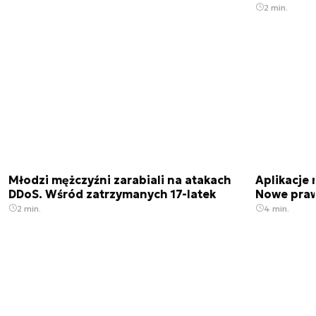
2 min.
Młodzi mężczyźni zarabiali na atakach
Aplikacje 
DDoS. Wśród zatrzymanych 17-latek
Nowe praw
2 min.
4 min.