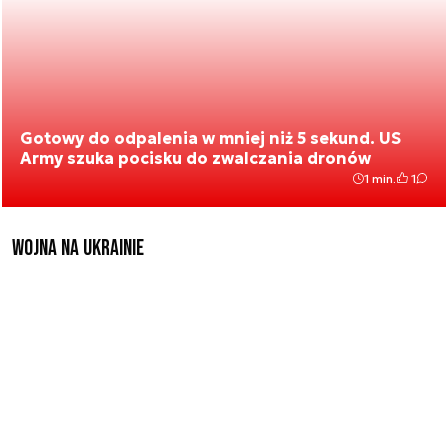
Gotowy do odpalenia w mniej niż 5 sekund. US
Army szuka pocisku do zwalczania dronów
1 min.
1
Wojna na Ukrainie