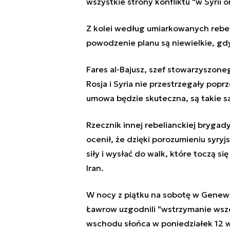
wszystkie strony konfliktu "w Syrii 
Z kolei według umiarkowanych reb
powodzenie planu są niewielkie, gd
Fares al-Bajusz, szef stowarzyszone
Rosja i Syria nie przestrzegały popr
umowa będzie skuteczna, są takie 
Rzecznik innej rebelianckiej bryga
ocenił, że dzięki porozumieniu syryj
siły i wysłać do walk, które toczą s
Iran.
W nocy z piątku na sobotę w Genewie
Ławrow uzgodnili "wstrzymanie wsze
wschodu słońca w poniedziałek 12 w