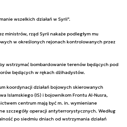
manie wszelkich działań w Syrii"
.
 ministrów, rząd Syrii nakaże podległym mu
owych w określonych rejonach kontrolowanych przez
miałby wstrzymać bombardowanie terenów będących pod
ktorów będących w rękach dżihadystów.
rum koordynacji działań bojowych skierowanych
a Islamskiego (IS) i bojownikom Frontu Al-Nusra,
nictwem centrum mają być m. in. wymieniane
ne szczegóły operacji antyterrorystycznych. Według
alność po siedmiu dniach od wstrzymania działań