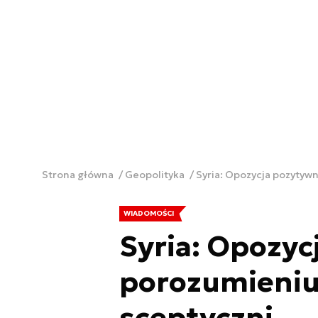
Strona główna
Geopolityka
Syria: Opozycja pozytywn
WIADOMOŚCI
Syria: Opozyc
porozumieniu.
sceptyczni