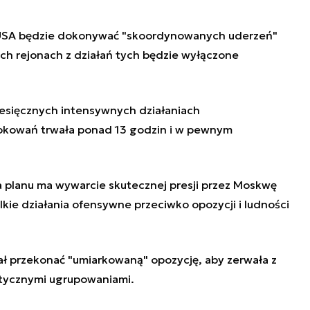
i USA będzie dokonywać "skoordynowanych uderzeń"
ch rejonach z działań tych będzie wyłączone
esięcznych intensywnych działaniach
okowań trwała ponad 13 godzin i w pewnym
 planu ma wywarcie skutecznej presji przez Moskwę
kie działania ofensywne przeciwko opozycji i ludności
ł przekonać "umiarkowaną" opozycję, aby zerwała z
stycznymi ugrupowaniami.