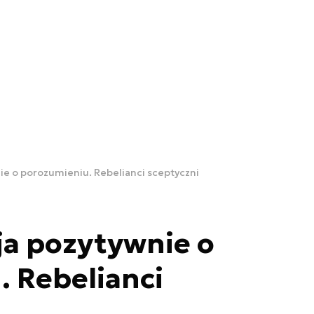
ie o porozumieniu. Rebelianci sceptyczni
ja pozytywnie o
 Rebelianci