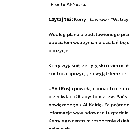
i Frontu Al-Nusra.
Czytaj też:
Kerry i Ławrow - "Wstrzy
Według planu przedstawionego przez
oddziałom wstrzymanie działań boj
opozycję.
Kerry wyjaśnił, że syryjski reżim 
kontrolą opozycji, za wyjątkiem se
USA i Rosja powołają ponadto cent
przeciwko dżihadystom z tzw. Państw
powiązanego z Al-Kaidą. Za pośred
informacje wywiadowcze i uzgadnia
Kerry'ego centrum rozpocznie dział
bojowych.