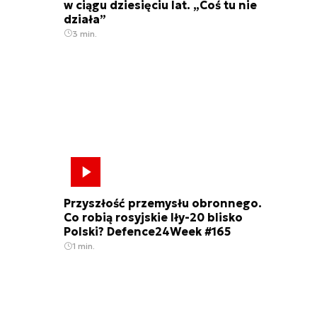
w ciągu dziesięciu lat. „Coś tu nie
działa”
3 min.
Przyszłość przemysłu obronnego.
Co robią rosyjskie Iły-20 blisko
Polski? Defence24Week #165
1 min.