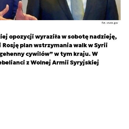
Fot. state.gov
iej opozycji wyraziła w sobotę nadzieję,
 Rosję plan wstrzymania walk w Syrii
gehenny cywilów” w tym kraju. W
belianci z Wolnej Armii Syryjskiej