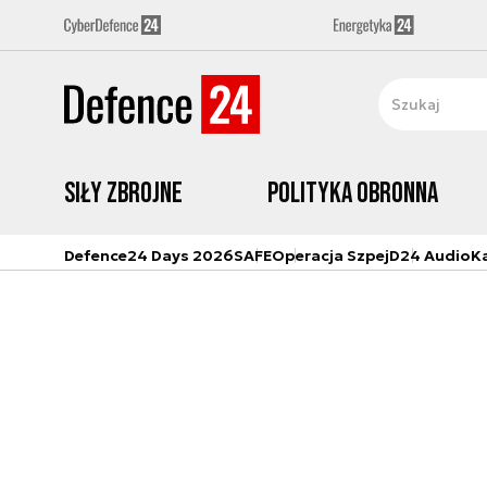
Siły zbrojne
Polityka obronna
Defence24 Days 2026
SAFE
Operacja Szpej
D24 Audio
K