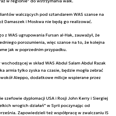
oraz w regionie" do wstrzymania walk.
eliantów walczących pod sztandarem WAS szanse na
yż Damaszek i Moskwa nie będą go realizować.
go z WAS ugrupowania Fursan al-Hak, zauważył, że
zedniego porozumienia, więc szanse na to, że kolejna
same jak w poprzednim przypadku.
dy wschodzącej w skład WAS Abdul Salam Abdul Razak
ska armia tylko zyska na czasie, będzie mogła zebrać
ię wokół Aleppo, dodatkowe milicje wspierane przez
 szefowie dyplomacji USA i Rosji John Kerry i Siergiej
lkich wrogich działań" w Syrii poczynając od
rześnia. Zapowiedzieli też współpracę w zwalczaniu IS