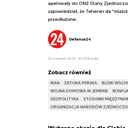
apelowały do ONZ Stany Zjednoczon
zapowiedział, że Teheran da "miażd
przedłużone.
Defence24
10 sierpnia 2020, 10:09
Źródło:
Zobacz również
IRAN
ZATOKA PERSKA
BLISKI WSC
WOJNA DOMOWA W JEMENIE
KONFLI
GEOPOLITYKA
STOSUNKI MIĘDZYN
ORGANIZACJA NARODÓW ZJEDNOCZO