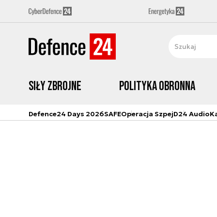
Siły zbrojne
Polityka obronna
Defence24 Days 2026
SAFE
Operacja Szpej
D24 Audio
K