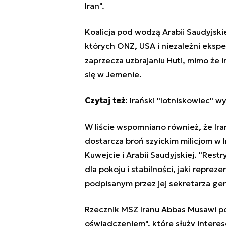
Iran".
Koalicja pod wodzą Arabii Saudyjski
których ONZ, USA i niezależni ekspe
zaprzecza uzbrajaniu Huti, mimo że i
się w Jemenie.
Czytaj też:
Irański "lotniskowiec" w
W liście wspomniano również, że Iran
dostarcza broń szyickim milicjom w 
Kuwejcie i Arabii Saudyjskiej. "Res
dla pokoju i stabilności, jaki repreze
podpisanym przez jej sekretarza gen
Rzecznik MSZ Iranu Abbas Musawi po
oświadczeniem", które służy intere