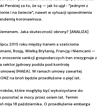
 Perskiej za to, że są — jak to ujął - "jednymi z
nie i na świecie", nawet w sytuacji spowolnienia
ndemią koronawirusa.
d Jemenem. Jaka skuteczność obrony? [ANALIZA]
lipcu 2015 roku między Iranem a sześcioma
ami, Rosją, Wielką Brytanią, Francją i Niemcami —
e znoszenie sankcji gospodarczych Iran zrezygnuje z
a sektor jądrowy podda pod kontrolę
Atomowej (MAEA). W ramach umowy zawartej
NZ na broń będzie przedłużone o pięć lat.
yrobów, które mogłyby być wykorzystane do
o pozostać w mocy przez osiem lat. Termin
eń mija 18 października. O przedłużenie embarga