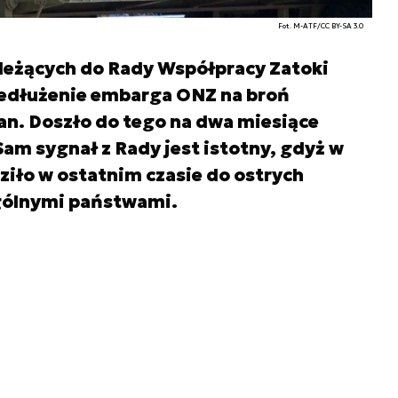
Fot. M-ATF/CC BY-SA 3.0
ależących do Rady Współpracy Zatoki
rzedłużenie embarga ONZ na broń
an. Doszło do tego na dwa miesiące
am sygnał z Rady jest istotny, gdyż w
iło w ostatnim czasie do ostrych
gólnymi państwami.