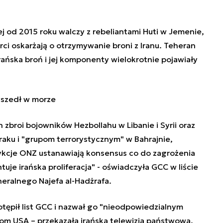
ej od 2015 roku walczy z rebeliantami Huti w Jemenie,
rci oskarżają o otrzymywanie broni z Iranu. Teheran
rańska broń i jej komponenty wielokrotnie pojawiały
yszedł w morze
 zbroi bojowników Hezbollahu w Libanie i Syrii oraz
Iraku i "grupom terrorystycznym" w Bahrajnie,
trykcje ONZ ustanawiają konsensus co do zagrożenia
ntuje irańska proliferacja" - oświadczyła GCC w liście
eralnego Najefa al-Hadżrafa.
tępił list GCC i nazwał go "nieodpowiedzialnym
som USA – przekazała irańska telewizja państwowa.