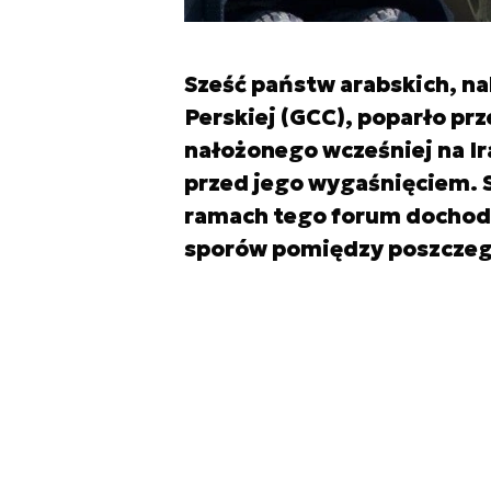
Sześć państw arabskich, n
Perskiej (GCC), poparło p
nałożonego wcześniej na Ir
przed jego wygaśnięciem. S
ramach tego forum dochodz
sporów pomiędzy poszcze