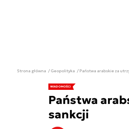
Strona główna
Geopolityka
Państwa arabskie za utr
WIADOMOŚCI
Państwa arab
sankcji