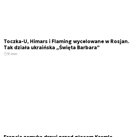
Toczka-U, Himars i Flaming wycelowane w Rosjan.
Tak działa ukraińska „Święta Barbara”
9 min.
Francja zamyka drzwi przed głosem Kremla