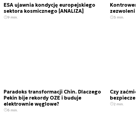
ESA ujawnia kondycję europejskiego
Kontrowers
sektora kosmicznego [ANALIZA]
zezwoleni
9 min.
3 min.
Paradoks transformacji Chin. Dlaczego
Czy zaćmi
Pekin bije rekordy OZE i buduje
bezpiecze
elektrownie węglowe?
2 min.
6 min.