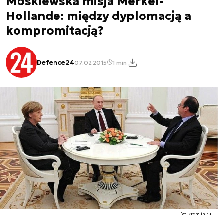
Moskiewska misja Merkel-
Hollande: między dyplomacją a
kompromitacją?
Defence24
07.02.2015
1 min.
Fot. kremlin.ru