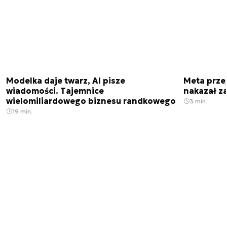
Modelka daje twarz, AI pisze
Meta prze
wiadomości. Tajemnice
nakazał z
wielomiliardowego biznesu randkowego
3 min.
19 min.