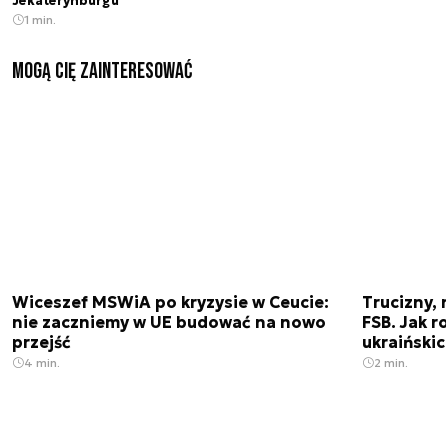
Jekaterynburgu
1 min.
Mogą Cię zainteresować
Wiceszef MSWiA po kryzysie w Ceucie:
Trucizny, 
nie zaczniemy w UE budować na nowo
FSB. Jak r
przejść
ukraiński
4 min.
2 min.