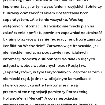
implementacją, w tym wycofaniem rosyjskich żołnierzy
z Ukrainy oraz zakończeniem dostarczania broni
separatystom. „Ale to nie wszystko. Według
wstępnych informacji, francusko-niemiecki plan na
zakończenie konfliktu powinien zapewniać neutralność
Ukrainy oraz «rozwiązanie federacyjne», które zamrozi
konflikt na Wschodzie”. Zarówno więc francuskie, jak i
niemieckie media, na podstawie nieoficjalnych
informacji donoszą o skłonności do daleko idących
ustępstw wobec wspieranych przez Rosję tzw.
„separatystów”, w tym terytorialnych. Zaprzecza temu
niemiecki rząd, jednak w oficjalnym komunikacie
stwierdzono: „kwestie terytorialne nie są
przedmiotem negocjacji pomiędzy Poroszenką,
Hollande’em i Merkel”. A co z negocjacjami
prowadzonymi w gronie Merkel-Hollande-Putin? Nie