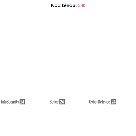
Kod błędu:
500
// see details in console