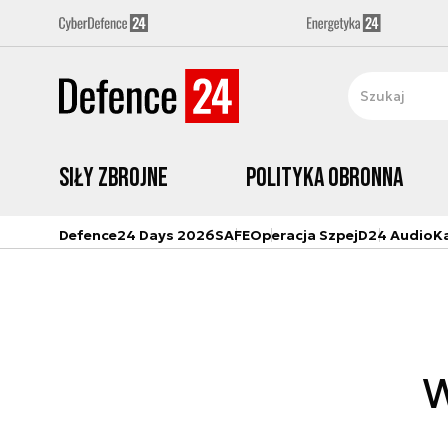
Siły zbrojne
Polityka obronna
Defence24 Days 2026
SAFE
Operacja Szpej
D24 Audio
K
W