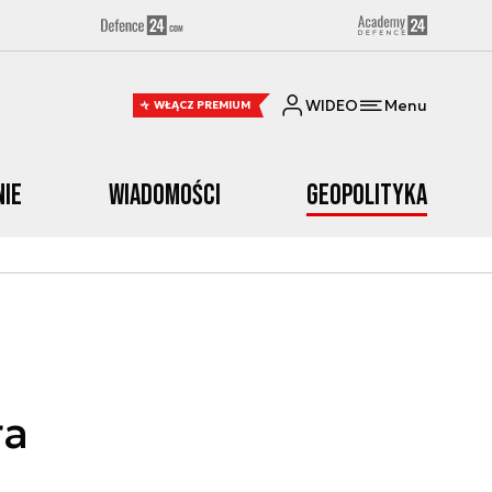
WIDEO
Menu
WŁĄCZ PREMIUM
nie
Wiadomości
Geopolityka
ra