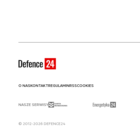
Error: [SiteService]: Missing sites dictionary. 
O NAS
KONTAKT
REGULAMIN
RSS
COOKIES
NASZE SERWISY
© 2012-2026 DEFENCE24