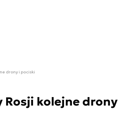
jne drony i pociski
y Rosji kolejne drony