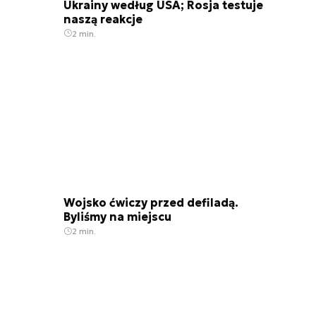
Ukrainy według USA; Rosja testuje
naszą reakcje
2 min.
Wojsko ćwiczy przed defiladą.
Byliśmy na miejscu
2 min.