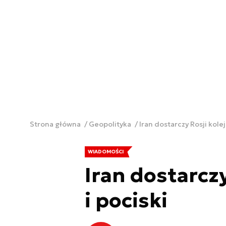
Strona główna
Geopolityka
Iran dostarczy Rosji kole
WIADOMOŚCI
Iran dostarcz
i pociski