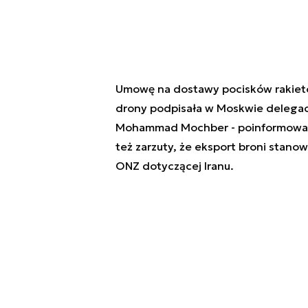
Umowę na dostawy pocisków rakietow
drony podpisała w Moskwie delegacja
Mohammad Mochber - poinformował a
też zarzuty, że eksport broni stano
ONZ dotyczącej Iranu.