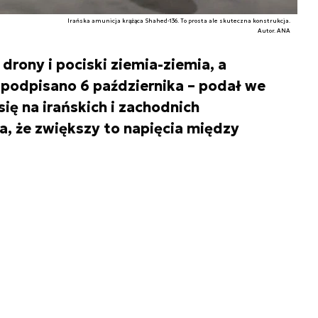
Irańska amunicja krążąca Shahed-136. To prosta ale skuteczna konstrukcja.
Autor. ANA
 drony i pociski ziemia-ziemia, a
 podpisano 6 października – podał we
ię na irańskich i zachodnich
, że zwiększy to napięcia między