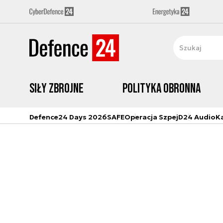
Siły zbrojne
Polityka obronna
Defence24 Days 2026
SAFE
Operacja Szpej
D24 Audio
K