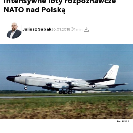
Intensywne loty rozpoznawcze
NATO nad Polską
Juliusz Sabak
26.01.2018
1 min.
Fot. USAF