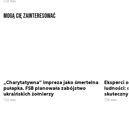
2 min.
Mogą Cię zainteresować
„Charytatywna” impreza jako śmertelna
Eksperci 
pułapka. FSB planowała zabójstwo
ludności: d
ukraińskich żołnierzy
skuteczny
2 min.
5 min.