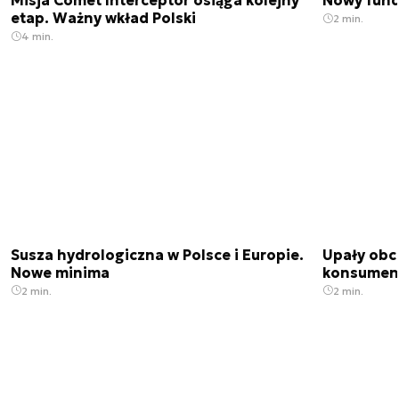
Misja Comet Interceptor osiąga kolejny
Nowy fund
etap. Ważny wkład Polski
2 min.
4 min.
Susza hydrologiczna w Polsce i Europie.
Upały obci
Nowe minima
konsumenc
2 min.
2 min.