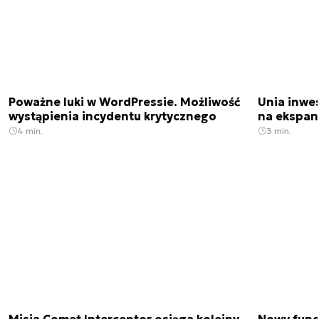
Poważne luki w WordPressie. Możliwość
Unia inwes
wystąpienia incydentu krytycznego
na ekspan
4 min.
3 min.