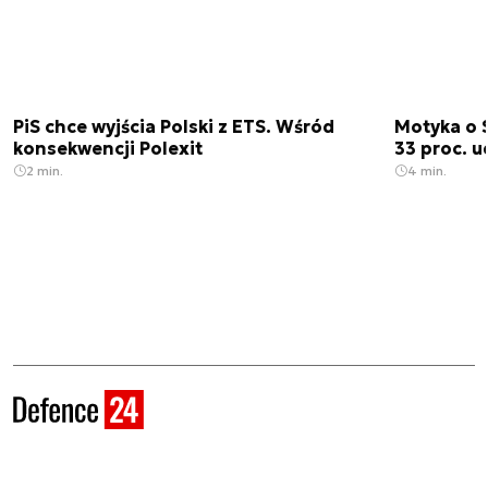
PiS chce wyjścia Polski z ETS. Wśród
Motyka o 
konsekwencji Polexit
33 proc. 
2 min.
4 min.