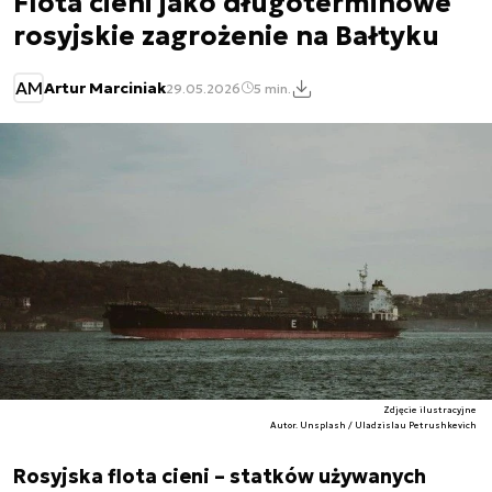
Flota cieni jako długoterminowe
rosyjskie zagrożenie na Bałtyku
AM
Artur Marciniak
29.05.2026
5 min.
Zdjęcie ilustracyjne
Autor. Unsplash / Uladzislau Petrushkevich
Rosyjska flota cieni – statków używanych