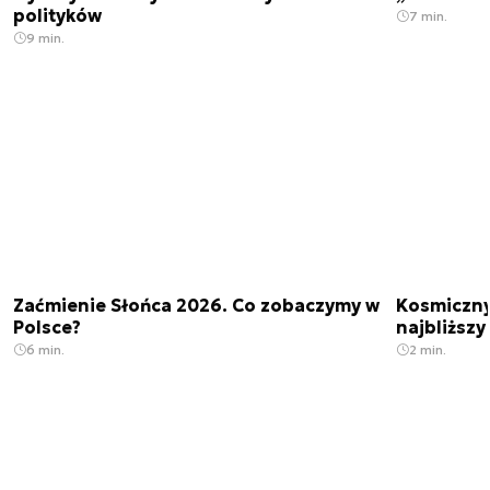
polityków
7 min.
9 min.
Zaćmienie Słońca 2026. Co zobaczymy w
Kosmiczny 
Polsce?
najbliższy
6 min.
2 min.