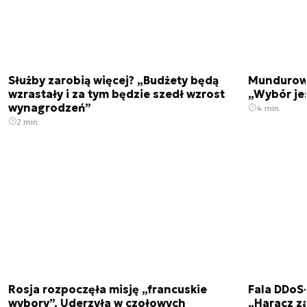
Służby zarobią więcej? „Budżety będą
Mundurowi
wzrastały i za tym będzie szedł wzrost
„Wybór je
wynagrodzeń”
4 min.
2 min.
Rosja rozpoczęła misję „francuskie
Fala DDoS-
wybory”. Uderzyła w czołowych
„Haracz z