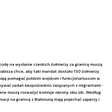
odę na wysłanie czeskich żołnierzy za granicę muszą
Babisza chce, aby taki mandat dostało 150 żołnierzy
 mają pomagać polskim wojskom i funkcjonariuszom w
onywać zadań bezpośrednio związanych z migrantami -
erw muszą rozważyć komisje obrony obu izb. Według
macji na granicę z Białorusią mają pojechać saperzy i