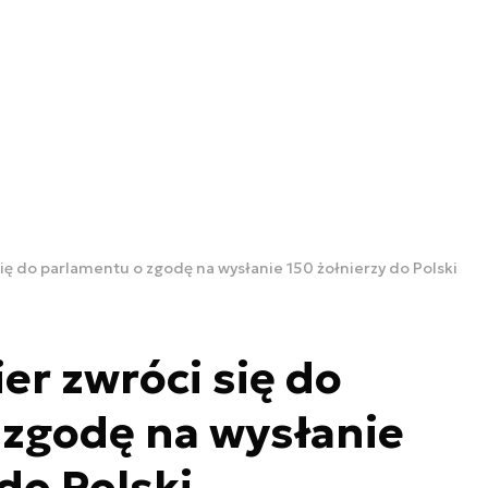
ię do parlamentu o zgodę na wysłanie 150 żołnierzy do Polski
er zwróci się do
 zgodę na wysłanie
do Polski