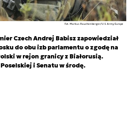
Fot. Markus Rauchenberger/U.S. Army Europe
ier Czech Andrej Babisz zapowiedział
osku do obu izb parlamentu o zgodę na
olski w rejon granicy z Białorusią.
 Poselskiej i Senatu w środę.