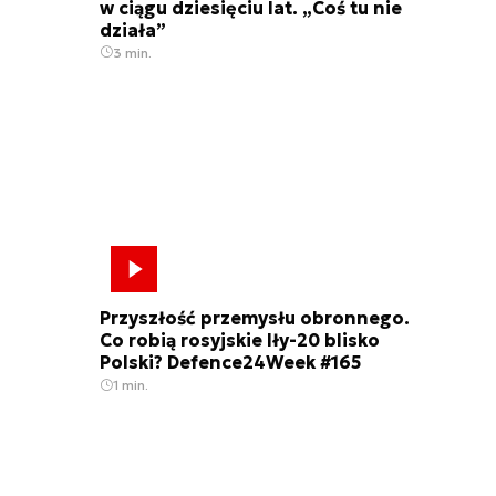
w ciągu dziesięciu lat. „Coś tu nie
działa”
3 min.
Przyszłość przemysłu obronnego.
Co robią rosyjskie Iły-20 blisko
Polski? Defence24Week #165
1 min.