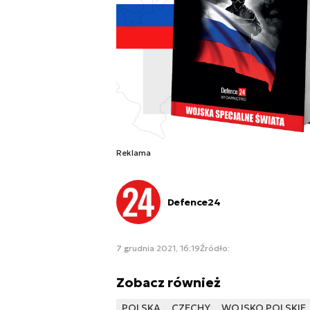
Reklama
Defence24
7 grudnia 2021, 16:19
Źródło:
Zobacz również
POLSKA
CZECHY
WOJSKO POLSKIE