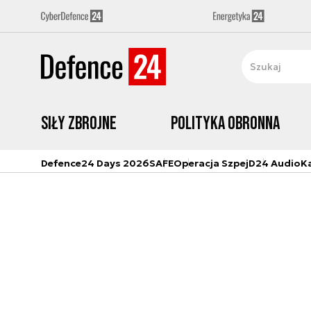
Siły zbrojne
Polityka obronna
Defence24 Days 2026
SAFE
Operacja Szpej
D24 Audio
K