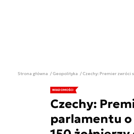
Strona główna
Geopolityka
Czechy: Premier zwróci s
WIADOMOŚCI
Czechy: Premi
parlamentu o
150 żołnierzy 