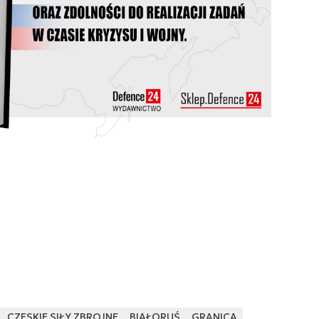
CZESKIE SIŁY ZBROJNE
BIAŁORUŚ
GRANICA