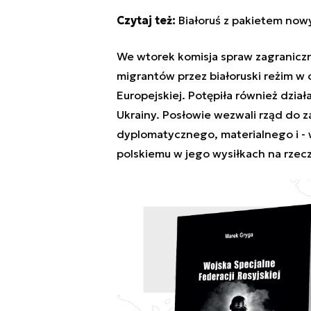
Czytaj też:
Białoruś z pakietem nowy
We wtorek komisja spraw zagraniczn
migrantów przez białoruski reżim w cel
Europejskiej. Potępiła również dział
Ukrainy. Posłowie wezwali rząd do
dyplomatycznego, materialnego i -
polskiemu w jego wysiłkach na rzec