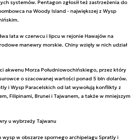
tych systemów. Pentagon zgłosił też zastrzeżenia do
ombowca na Woody Island - największej z Wysp
hińskim.
wa lata w czerwcu i lipcu w rejonie Hawajów na
narodowe manewry morskie.
Chin
y wzięły w nich udział
ści akwenu Morza Południowochińskiego, przez który
 surowce o szacowanej wartości ponad 5 bln dolarów.
ly i Wysp Paracelskich od lat wywołują konflikty z
m, Filipinami, Brunei i Tajwanem, a także w mniejszym
wry u wybrzeży Tajwanu
 wysp w obszarze spornego archipelagu Spratly i