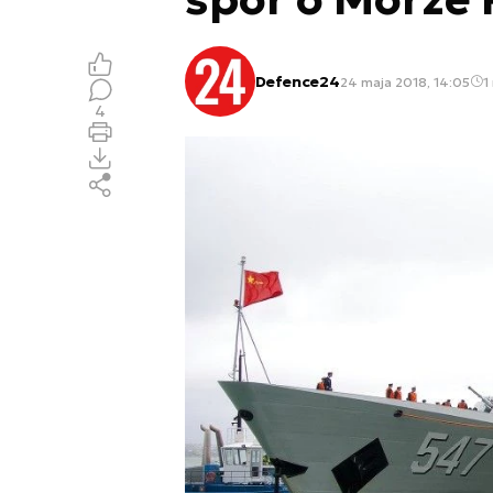
Defence24
24 maja 2018, 14:05
1
4