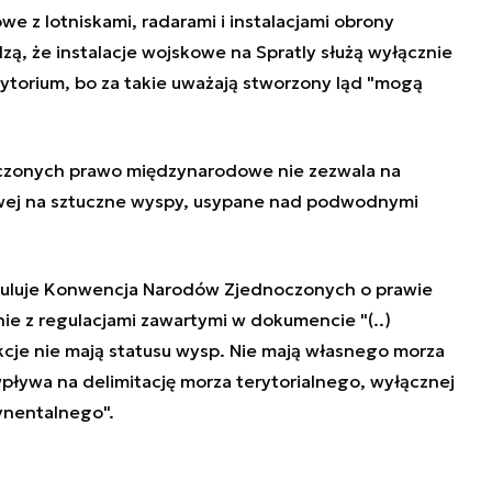
owe z lotniskami, radarami i instalacjami obrony
zą, że instalacje wojskowe na Spratly służą wyłącznie
ytorium, bo za takie uważają stworzony ląd "mogą
zonych prawo międzynarodowe nie zezwala na
wej na sztuczne wyspy, usypane nad podwodnymi
guluje Konwencja Narodów Zjednoczonych o prawie
ie z regulacjami zawartymi w dokumencie "(..)
ukcje nie mają statusu wysp. Nie mają własnego morza
wpływa na delimitację morza terytorialnego, wyłącznej
ynentalnego".