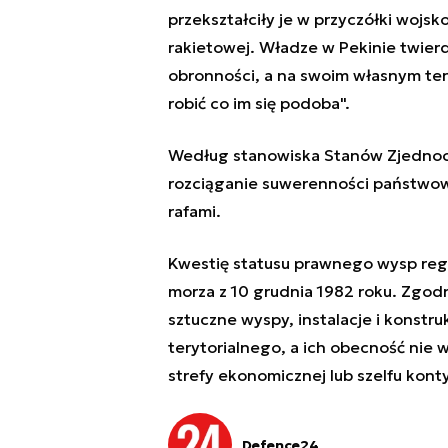
przekształciły je w przyczółki wojsk
rakietowej. Władze w Pekinie twierd
obronności, a na swoim własnym ter
robić co im się podoba".
Według stanowiska Stanów Zjednoc
rozciąganie suwerenności państwo
rafami.
Kwestię statusu prawnego wysp re
morza z 10 grudnia 1982 roku. Zgodn
sztuczne wyspy, instalacje i konstr
terytorialnego, a ich obecność nie 
strefy ekonomicznej lub szelfu kont
Defence24