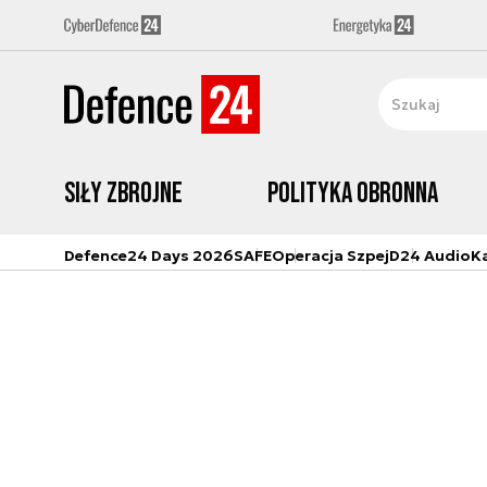
Siły zbrojne
Polityka obronna
Defence24 Days 2026
SAFE
Operacja Szpej
D24 Audio
K