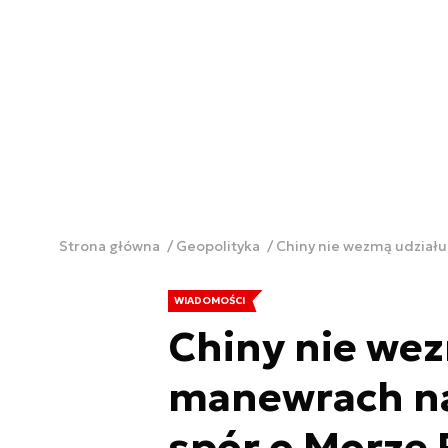
Strona główna
Geopolityka
Chiny nie wezmą udziału
WIADOMOŚCI
Chiny nie we
manewrach na 
spór o Morze