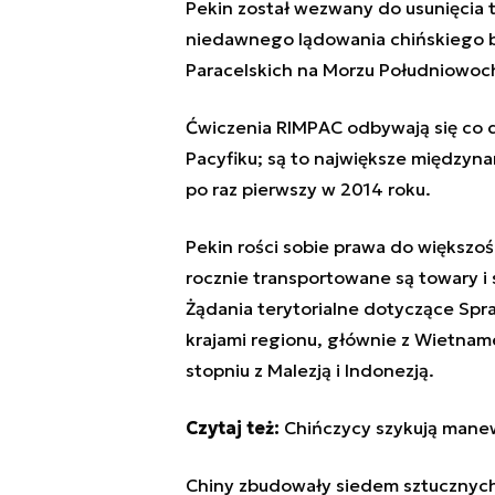
Pekin został wezwany do usunięcia 
niedawnego lądowania chińskiego b
Paracelskich na Morzu Południowoc
Ćwiczenia
RIMPAC
odbywają się co d
Pacyfiku; są to największe między
po raz pierwszy w 2014 roku.
Pekin
rości sobie prawa do większo
rocznie transportowane są towary i
Żądania terytorialne dotyczące Sprat
krajami regionu, głównie z Wietname
stopniu z Malezją i Indonezją.
Czytaj też:
Chińczycy szykują mane
Chin
y zbudowały siedem sztucznych