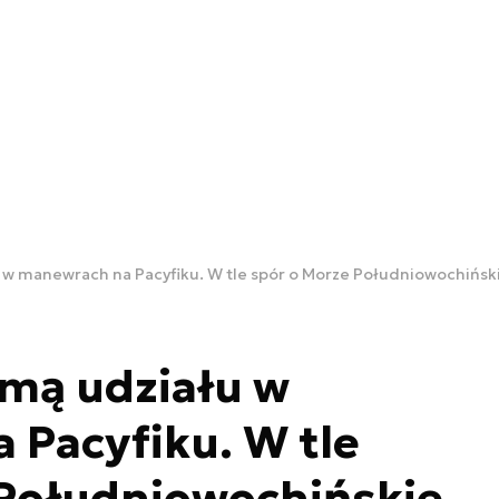
 w manewrach na Pacyfiku. W tle spór o Morze Południowochińsk
zmą udziału w
Pacyfiku. W tle
 Południowochińskie