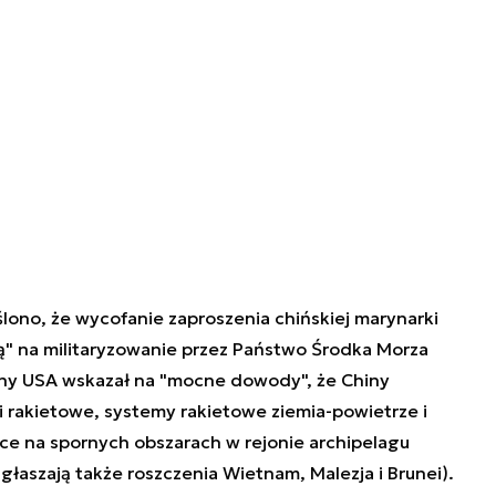
no, że wycofanie zaproszenia chińskiej marynarki
" na militaryzowanie przez
Państwo Środka
Morza
ony USA wskazał na "mocne dowody", że
Chin
y
i rakietowe, systemy rakietowe ziemia-powietrze i
ące na spornych obszarach w rejonie archipelagu
głaszają także roszczenia Wietnam, Malezja i Brunei).