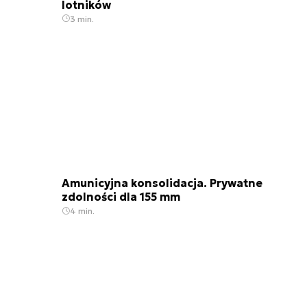
lotników
3 min.
Amunicyjna konsolidacja. Prywatne
zdolności dla 155 mm
4 min.