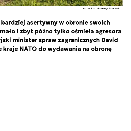
Autor. British Army/ Facebook
 bardziej asertywny w obronie swoich
 mało i zbyt późno tylko ośmiela agresora
jski minister spraw zagranicznych David
e kraje NATO do wydawania na obronę