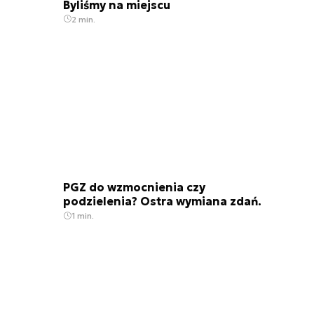
Byliśmy na miejscu
2 min.
PGZ do wzmocnienia czy
podzielenia? Ostra wymiana zdań.
1 min.