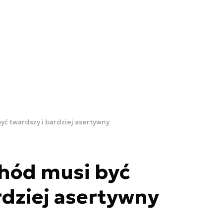
ć twardszy i bardziej asertywny
hód musi być
rdziej asertywny