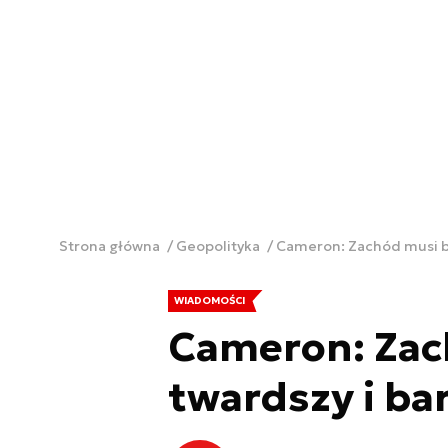
Strona główna
Geopolityka
Cameron: Zachód musi by
WIADOMOŚCI
Cameron: Zac
twardszy i ba