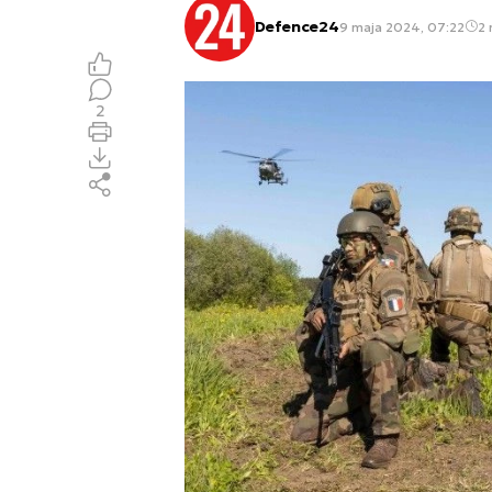
Defence24
9 maja 2024, 07:22
2 
2