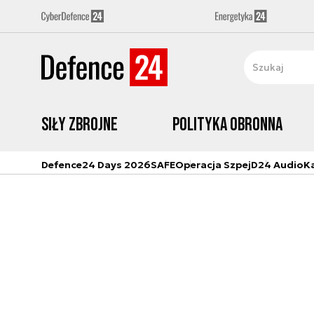
Siły zbrojne
Polityka obronna
Defence24 Days 2026
SAFE
Operacja Szpej
D24 Audio
K