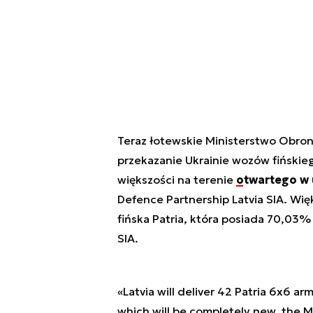
Teraz łotewskie Ministerstwo Obrony 
przekazanie Ukrainie wozów fiński
większości na terenie
otwartego w 
Defence Partnership Latvia SIA. Wi
fińska Patria, która posiada 70,03% 
SIA.
«Latvia will deliver 42 Patria 6x6 ar
which will be completely new, the 