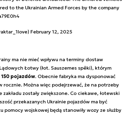
vered to the Ukrainian Armed Forces by the company
Xa79E0h4
raktar_1love)
February 12, 2025
rainy ma nie mieć wpływu na terminy dostaw
 Lądowych Łotwy (łot. Sauszemes spēki), którym
 150 pojazdów
. Obecnie fabryka ma dysponować
w rocznie. Można więc podejrzewać, że na potrzeby
e zakładu zostały zwiększone. Co ciekawe, łotewski
kszość przekazanych Ukrainie pojazdów ma być
tu pomocy wojskowej będą stanowiły wozy ze służby