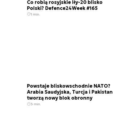
Co robią rosyjskie Iły-20 blisko
Polski? Defence24Week #165
1 min.
Powstaje bliskowschodnie NATO?
Arabia Saudyjska, Turcja i Pakistan
tworzą nowy blok obronny
3 min.