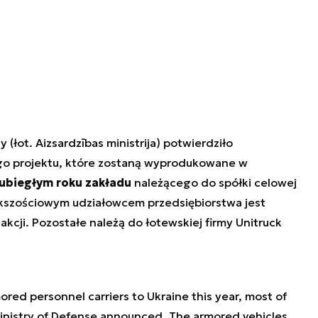
(łot. Aizsardzības ministrija) potwierdziło
ego projektu, które zostaną wyprodukowane w
ubiegłym roku zakładu
należącego do spółki celowej
ększościowym udziałowcem przedsiębiorstwa jest
akcji. Pozostałe należą do łotewskiej firmy Unitruck
mored personnel carriers to Ukraine this year, most of
Ministry of Defense announced. The armored vehicles