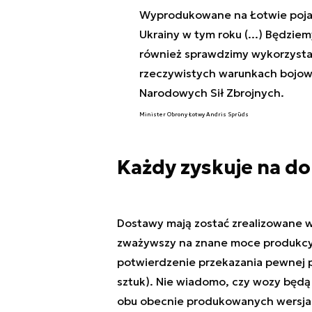
Wyprodukowane na Łotwie poja
Ukrainy w tym roku (...) Będziem
również sprawdzimy wykorzysta
rzeczywistych warunkach bojowy
Narodowych Sił Zbrojnych.
Minister Obrony Łotwy Andris Sprūds
Każdy zyskuje na don
Dostawy mają zostać zrealizowane 
zważywszy na znane moce produkcyj
potwierdzenie przekazania pewnej p
sztuk). Nie wiadomo, czy wozy będą
obu obecnie produkowanych wersjac