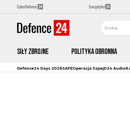
Siły zbrojne
Polityka obronna
Defence24 Days 2026
SAFE
Operacja Szpej
D24 Audio
K