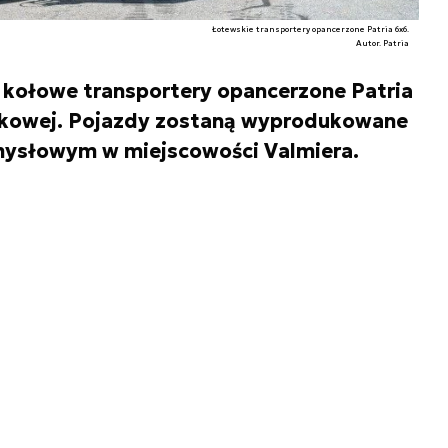
Łotewskie transportery opancerzone Patria 6x6.
Autor. Patria
 kołowe transportery opancerzone Patria
kowej. Pojazdy zostaną wyprodukowane
mysłowym w miejscowości Valmiera.