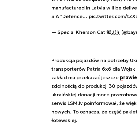
manufactured in Latvia will be deli
SIA "Defence…
pic.twitter.com/tZ
— Special Kherson Cat 🐈🇺🇦 (@bay
Produkcja pojazdów na potrzeby Uk
transporterów Patria 6x6 dla Wojsk
zakład ma przekazać jeszcze
prawie
zdolnością do produkcji 30 pojazdó
ukraińskiej donacji moce przerobow
serwis LSM.lv poinformował, że wię
nowych. To oznacza, że część pakie
łotewskiej.