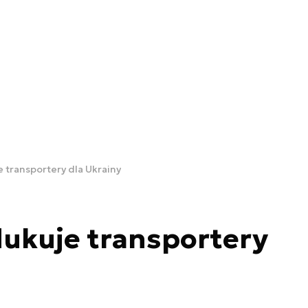
 transportery dla Ukrainy
ukuje transportery