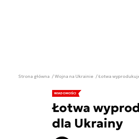
Strona główna
Wojna na Ukrainie
Łotwa wyprodukuje
WIADOMOŚCI
Łotwa wyprod
dla Ukrainy