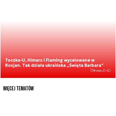
Toczka-U, Himars i Flaming wycelowane w
Rosjan. Tak działa ukraińska „Święta Barbara”
9 min.
1
Więcej tematów