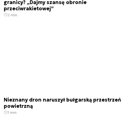
granicy? „Dajmy szansę obronie
przeciwrakietowej”
2 min.
Nieznany dron naruszył bułgarską przestrzeń
powietrzną
1 min.