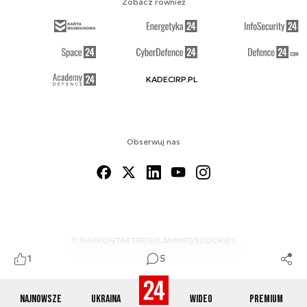
Zobacz również
KADECIRP.PL
Obserwuj nas
O NAS
KONTAKT
REGULAMIN
RSS
COOKIES
1
5
Najnowsze
Ukraina
Wideo
Premium
© 2012-2026 DEFENCE24