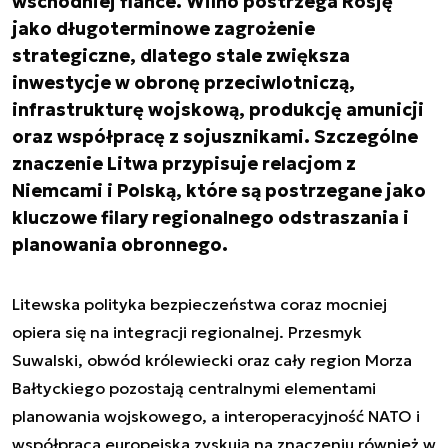
wschodniej flance. Wilno postrzega Rosję
jako długoterminowe zagrożenie
strategiczne, dlatego stale zwiększa
inwestycje w obronę przeciwlotniczą,
infrastrukturę wojskową, produkcję amunicji
oraz współpracę z sojusznikami. Szczególne
znaczenie Litwa przypisuje relacjom z
Niemcami i Polską, które są postrzegane jako
kluczowe filary regionalnego odstraszania i
planowania obronnego.
Litewska polityka bezpieczeństwa coraz mocniej
opiera się na integracji regionalnej. Przesmyk
Suwalski, obwód królewiecki oraz cały region Morza
Bałtyckiego pozostają centralnymi elementami
planowania wojskowego, a interoperacyjność NATO i
współpraca europejska zyskują na znaczeniu również w