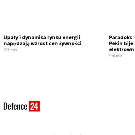
Upały i dynamika rynku energii
Paradoks 
napędzają wzrost cen żywności
Pekin bije
elektrown
3 min.
6 min.