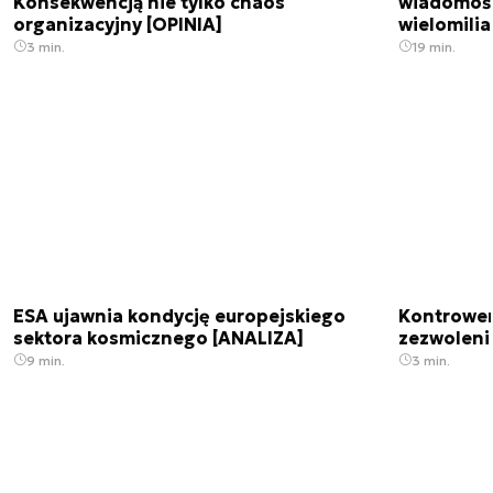
Konsekwencją nie tylko chaos
wiadomośc
organizacyjny [OPINIA]
wielomili
3 min.
19 min.
ESA ujawnia kondycję europejskiego
Kontrowers
sektora kosmicznego [ANALIZA]
zezwoleni
9 min.
3 min.