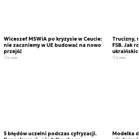
Wiceszef MSWiA po kryzysie w Ceucie:
Trucizny, 
nie zaczniemy w UE budować na nowo
FSB. Jak r
przejść
ukraiński
4 min.
2 min.
5 błędów uczelni podczas cyfryzacji.
Modelka da