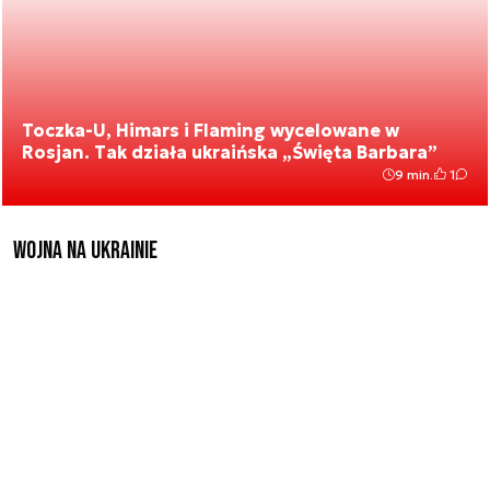
Toczka-U, Himars i Flaming wycelowane w
Rosjan. Tak działa ukraińska „Święta Barbara”
9 min.
1
Wojna na Ukrainie