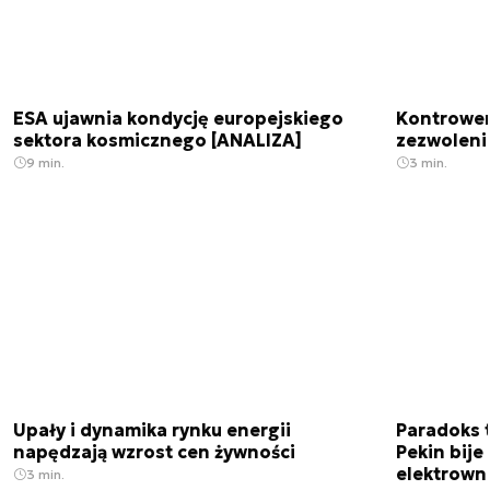
ESA ujawnia kondycję europejskiego
Kontrowers
sektora kosmicznego [ANALIZA]
zezwoleni
9 min.
3 min.
Upały i dynamika rynku energii
Paradoks 
napędzają wzrost cen żywności
Pekin bije
elektrown
3 min.