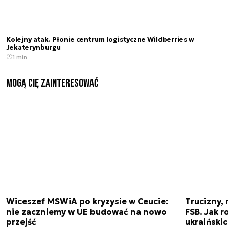
Kolejny atak. Płonie centrum logistyczne Wildberries w
Jekaterynburgu
1 min.
Mogą Cię zainteresować
Wiceszef MSWiA po kryzysie w Ceucie:
Trucizny, 
nie zaczniemy w UE budować na nowo
FSB. Jak r
przejść
ukraiński