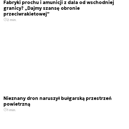
Fabryki prochu i amunicji z dala od wschodniej
granicy? „Dajmy szansę obronie
przeciwrakietowej”
2 min.
Nieznany dron naruszył bułgarską przestrzeń
powietrzną
1 min.