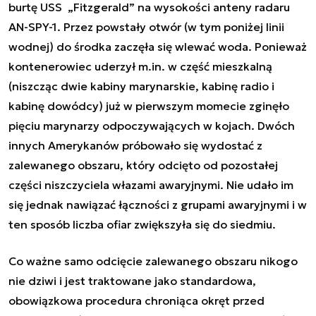
burtę USS „Fitzgerald” na wysokości anteny radaru
AN-SPY-1. Przez powstały otwór (w tym poniżej linii
wodnej) do środka zaczęła się wlewać woda. Ponieważ
kontenerowiec uderzył m.in. w część mieszkalną
(niszcząc dwie kabiny marynarskie, kabinę radio i
kabinę dowódcy) już w pierwszym momecie zginęło
pięciu marynarzy odpoczywających w kojach. Dwóch
innych Amerykanów próbowało się wydostać z
zalewanego obszaru, który odcięto od pozostałej
części niszczyciela włazami awaryjnymi. Nie udało im
się jednak nawiązać łączności z grupami awaryjnymi i w
ten sposób liczba ofiar zwiększyła się do siedmiu.
Co ważne samo odcięcie zalewanego obszaru nikogo
nie dziwi i jest traktowane jako standardowa,
obowiązkowa procedura chroniąca okręt przed