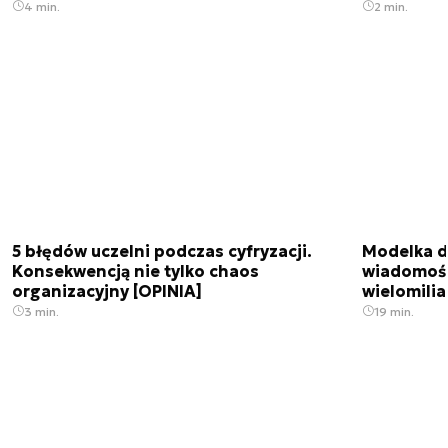
4 min.
2 min.
5 błędów uczelni podczas cyfryzacji.
Modelka da
Konsekwencją nie tylko chaos
wiadomośc
organizacyjny [OPINIA]
wielomili
3 min.
19 min.