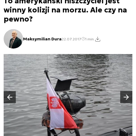
To amerykański niszczyciel jest
winny kolizji na morzu. Ale czy na
pewno?
Maksymilian Dura
22.07.2017
1 min.
Następny slajd
Poprzedni slajd