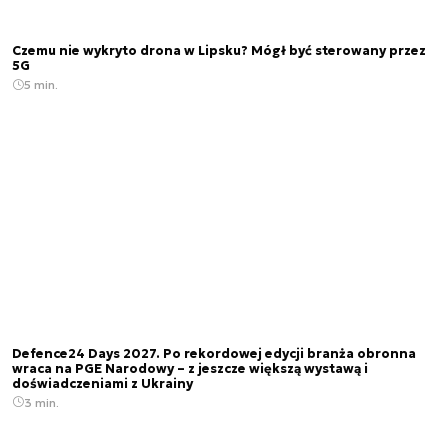
Czemu nie wykryto drona w Lipsku? Mógł być sterowany przez
5G
5 min.
Defence24 Days 2027. Po rekordowej edycji branża obronna
wraca na PGE Narodowy – z jeszcze większą wystawą i
doświadczeniami z Ukrainy
3 min.