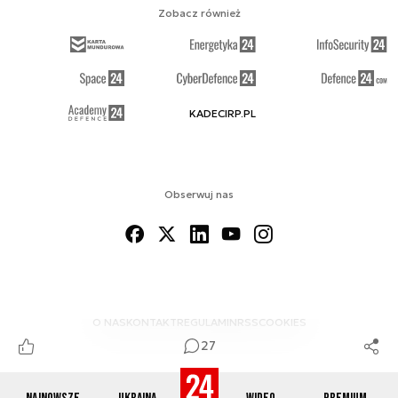
Zobacz również
KADECIRP.PL
Obserwuj nas
O NAS
KONTAKT
REGULAMIN
RSS
COOKIES
27