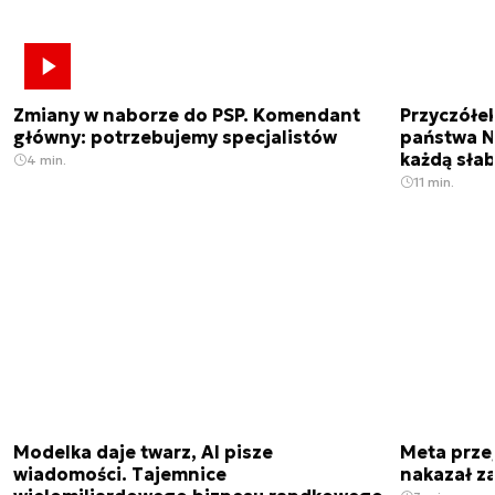
Zmiany w naborze do PSP. Komendant
Przyczółe
główny: potrzebujemy specjalistów
państwa N
każdą sła
4 min.
11 min.
Modelka daje twarz, AI pisze
Meta prze
wiadomości. Tajemnice
nakazał z