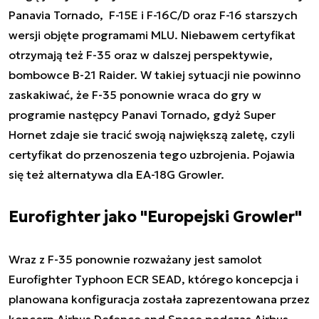
Panavia Tornado, F-15E i F-16C/D oraz F-16 starszych
wersji objęte programami MLU. Niebawem certyfikat
otrzymają też F-35 oraz w dalszej perspektywie,
bombowce B-21 Raider. W takiej sytuacji nie powinno
zaskakiwać, że F-35 ponownie wraca do gry w
programie następcy Panavi Tornado, gdyż Super
Hornet zdaje sie tracić swoją największą zaletę, czyli
certyfikat do przenoszenia tego uzbrojenia. Pojawia
się też alternatywa dla EA-18G Growler.
Eurofighter jako "Europejski Growler"
Wraz z F-35 ponownie rozważany jest samolot
Eurofighter Typhoon ECR SEAD, którego koncepcja i
planowana konfiguracja została zaprezentowana przez
koncern Airbus Defence and Space podczas Airbus