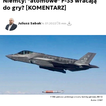
Niemcy: "atomowe" F-35 wracają
do gry? [KOMENTARZ]
Juliusz Sabak
14.01.2022
5 min.
F-35A podczas próbnego zrzutu bomby jądrowej B61-12
Autor. USAF