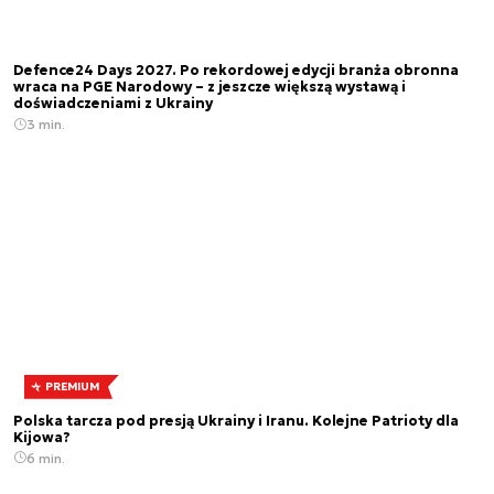
Defence24 Days 2027. Po rekordowej edycji branża obronna
wraca na PGE Narodowy – z jeszcze większą wystawą i
doświadczeniami z Ukrainy
3 min.
PREMIUM
Polska tarcza pod presją Ukrainy i Iranu. Kolejne Patrioty dla
Kijowa?
6 min.