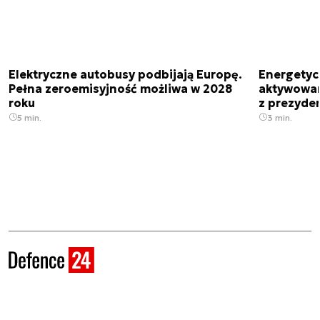
Elektryczne autobusy podbijają Europę.
Energetyc
Pełna zeroemisyjność możliwa w 2028
aktywowany
roku
z prezyde
5 min.
3 min.