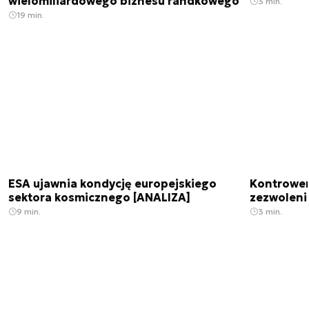
wielomiliardowego biznesu randkowego
3 min.
19 min.
ESA ujawnia kondycję europejskiego
Kontrowers
sektora kosmicznego [ANALIZA]
zezwoleni
9 min.
3 min.