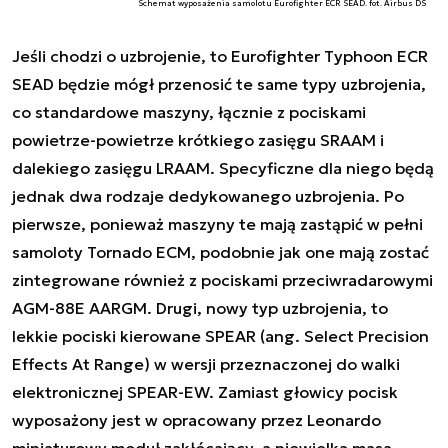
Schemat wyposażenia samolotu Eurofighter ECR SEAD. fot. Airbus DS
Jeśli chodzi o uzbrojenie, to Eurofighter Typhoon ECR
SEAD będzie mógł przenosić te same typy uzbrojenia,
co standardowe maszyny, łącznie z pociskami
powietrze-powietrze krótkiego zasięgu SRAAM i
dalekiego zasięgu LRAAM. Specyficzne dla niego będą
jednak dwa rodzaje dedykowanego uzbrojenia. Po
pierwsze, ponieważ maszyny te mają zastąpić w pełni
samoloty Tornado ECM, podobnie jak one mają zostać
zintegrowane również z pociskami przeciwradarowymi
AGM-88E AARGM. Drugi, nowy typ uzbrojenia, to
lekkie pociski kierowane SPEAR (ang. Select Precision
Effects At Range) w wersji przeznaczonej do walki
elektronicznej SPEAR-EW. Zamiast głowicy pocisk
wyposażony jest w opracowany przez Leonardo
miniaturowy moduł zakłócający, a niewielka masa