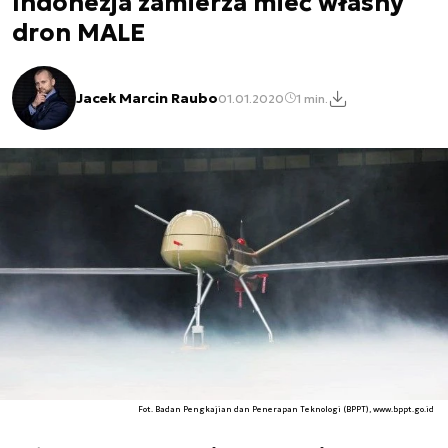
Indonezja zamierza mieć własny
dron MALE
Jacek Marcin Raubo
01.01.2020
1 min.
Fot. Badan Pengkajian dan Penerapan Teknologi (BPPT), www.bppt.go.id