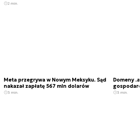
2 min.
Meta przegrywa w Nowym Meksyku. Sąd
Domeny .ai
nakazał zapłatę 567 mln dolarów
gospodarek
3 min.
3 min.