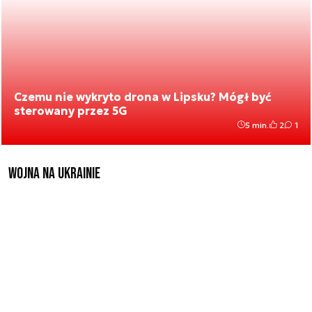
Czemu nie wykryto drona w Lipsku? Mógł być
sterowany przez 5G
5 min.
2
1
Wojna na Ukrainie