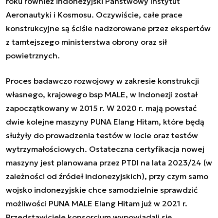
roku również indonezyjski Państwowy Instytut
Aeronautyki i Kosmosu. Oczywiście, całe prace
konstrukcyjne są ściśle nadzorowane przez ekspertów
z tamtejszego ministerstwa obrony oraz sił
powietrznych.
Proces badawczo rozwojowy w zakresie konstrukcji
własnego, krajowego bsp MALE, w Indonezji został
zapoczątkowany w 2015 r. W 2020 r. mają powstać
dwie kolejne maszyny PUNA
Elang Hitam
, które będą
służyły do prowadzenia testów w locie oraz testów
wytrzymałościowych. Ostateczna certyfikacja nowej
maszyny jest planowana przez PTDI na lata 2023/24 (w
zależności od źródeł indonezyjskich), przy czym samo
wojsko indonezyjskie chce samodzielnie sprawdzić
możliwości PUNA MALE
Elang Hitam
już w 2021 r.
Przedstawiciele konsorcjum wypowiadali się