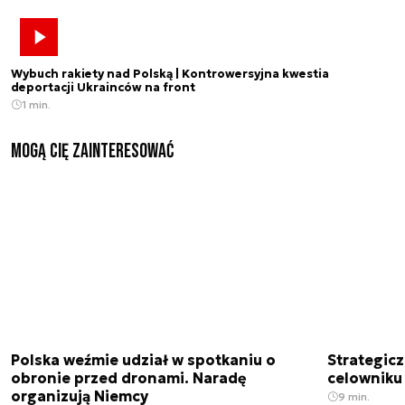
Wybuch rakiety nad Polską | Kontrowersyjna kwestia
deportacji Ukrainców na front
1 min.
Mogą Cię zainteresować
Polska weźmie udział w spotkaniu o
Strategic
obronie przed dronami. Naradę
celowniku 
organizują Niemcy
9 min.