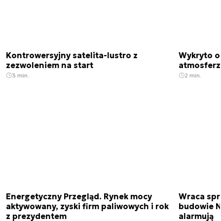
Kontrowersyjny satelita-lustro z
Wykryto o
zezwoleniem na start
atmosfer
3 min.
2 min.
Energetyczny Przegląd. Rynek mocy
Wraca spr
aktywowany, zyski firm paliwowych i rok
budowie N
z prezydentem
alarmują