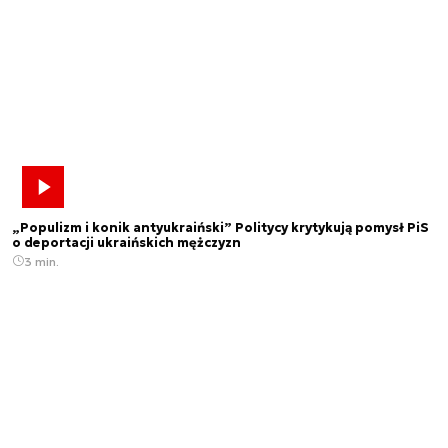
„Populizm i konik antyukraiński” Politycy krytykują pomysł PiS
o deportacji ukraińskich mężczyzn
3 min.