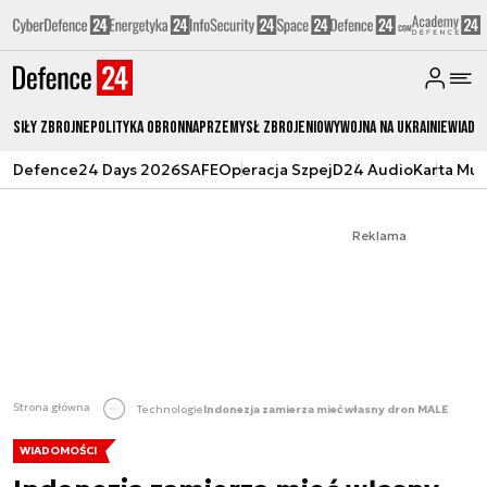
Siły zbrojne
Polityka obronna
Przemysł Zbrojeniowy
Wojna na Ukrainie
Wiado
Defence24 Days 2026
SAFE
Operacja Szpej
D24 Audio
Karta Mu
Reklama
Strona główna
Technologie
Indonezja zamierza mieć własny dron MALE
WIADOMOŚCI