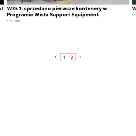
 I
WZŁ 1: sprzedano pierwsze kontenery w
W
Programie Wisła Support Equipment
2 min.
1
2