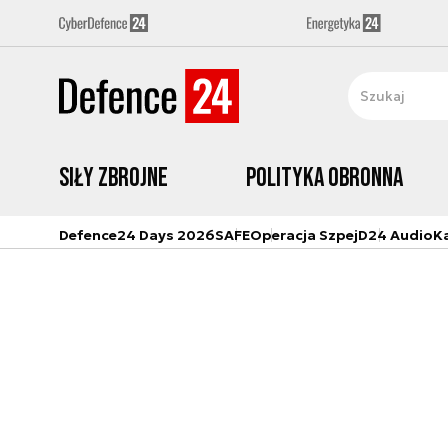
Siły zbrojne
Polityka obronna
Defence24 Days 2026
SAFE
Operacja Szpej
D24 Audio
K