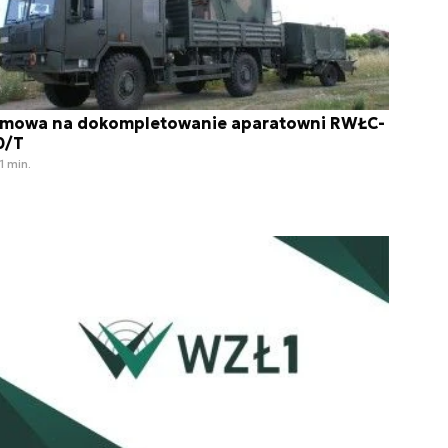
mowa na dokompletowanie aparatowni RWŁC-
0/T
1 min.