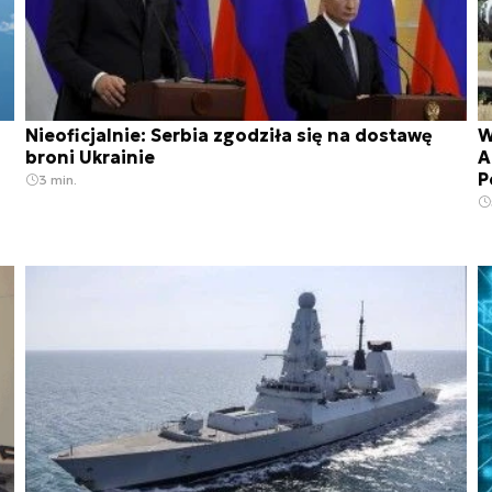
Nieoficjalnie: Serbia zgodziła się na dostawę
W
broni Ukrainie
A
P
3 min.