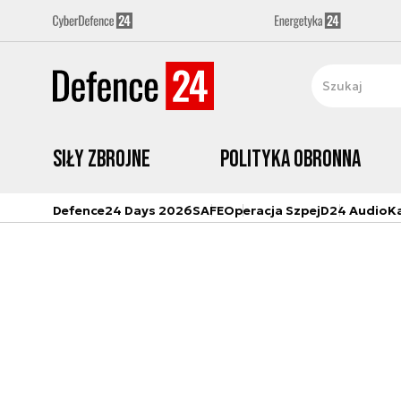
Siły zbrojne
Polityka obronna
Defence24 Days 2026
SAFE
Operacja Szpej
D24 Audio
K