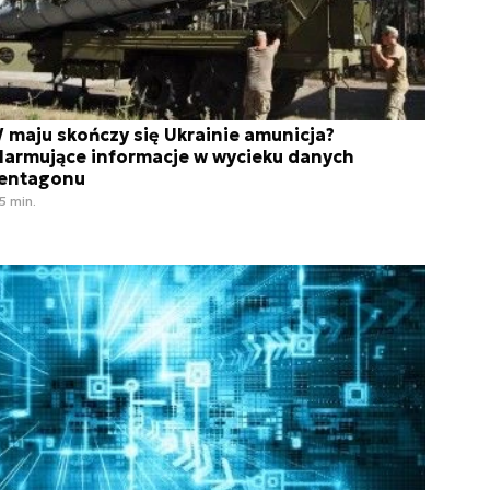
 maju skończy się Ukrainie amunicja?
larmujące informacje w wycieku danych
entagonu
5 min.