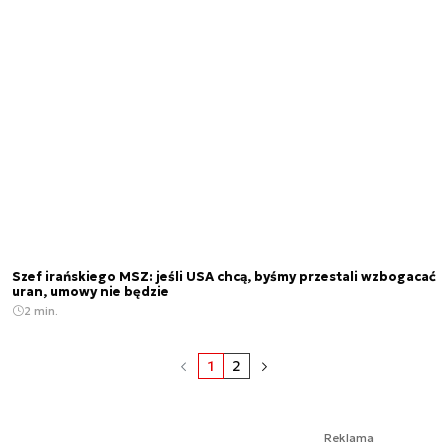
Szef irańskiego MSZ: jeśli USA chcą, byśmy przestali wzbogacać
uran, umowy nie będzie
2 min.
1
2
Reklama