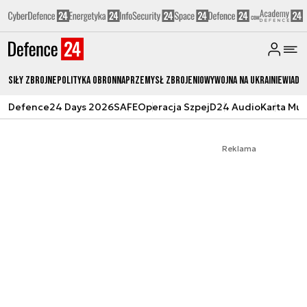
Siły zbrojne
Polityka obronna
Przemysł Zbrojeniowy
Wojna na Ukrainie
Wiado
Defence24 Days 2026
SAFE
Operacja Szpej
D24 Audio
Karta Mu
Reklama