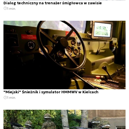
Dialog techniczny na trenażer śmigłowca w zawisie
1 min.
"Miejski" Śnieżnik i symulator HMMWV w Kielcach
1 min.