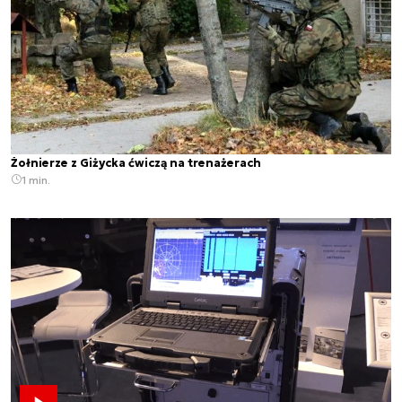
Żołnierze z Giżycka ćwiczą na trenażerach
1 min.