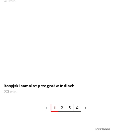
1 min.
Rosyjski samolot przegrał w Indiach
3 min.
1
2
3
4
Reklama