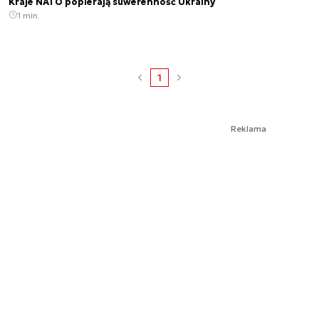
Kraje NATO popierają suwerenność Ukrainy
1 min.
1
Reklama