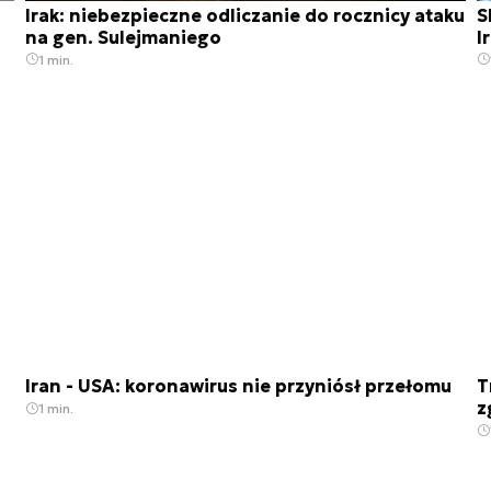
Irak: niebezpieczne odliczanie do rocznicy ataku
S
na gen. Sulejmaniego
I
1 min.
Iran - USA: koronawirus nie przyniósł przełomu
T
z
1 min.