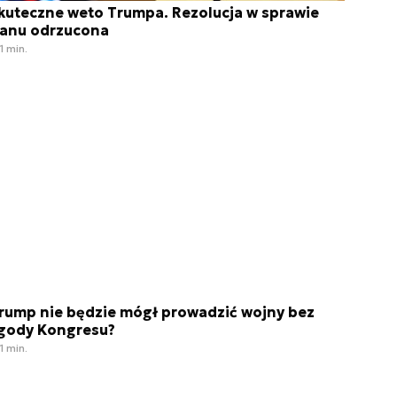
kuteczne weto Trumpa. Rezolucja w sprawie
ranu odrzucona
1 min.
rump nie będzie mógł prowadzić wojny bez
gody Kongresu?
1 min.