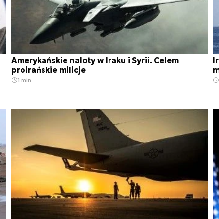
Amerykańskie naloty w Iraku i Syrii. Celem
I
proirańskie milicje
m
1 min.