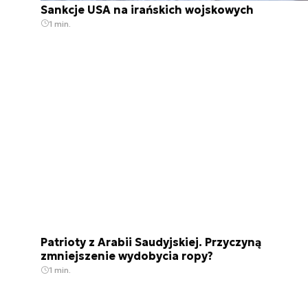
Sankcje USA na irańskich wojskowych
1 min.
Patrioty z Arabii Saudyjskiej. Przyczyną
zmniejszenie wydobycia ropy?
1 min.