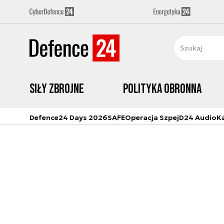
Siły zbrojne
Polityka obronna
Defence24 Days 2026
SAFE
Operacja Szpej
D24 Audio
K