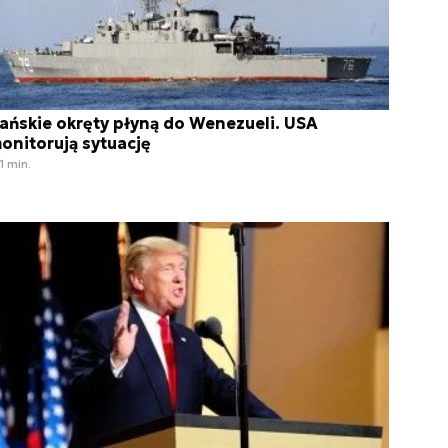
rańskie okręty płyną do Wenezueli. USA
onitorują sytuację
1 min.