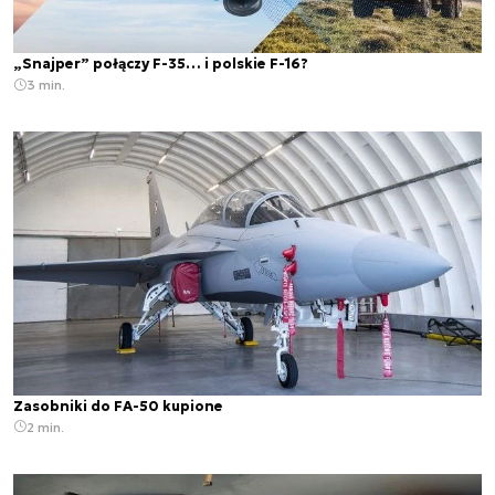
„Snajper” połączy F-35… i polskie F-16?
3 min.
Zasobniki do FA-50 kupione
2 min.