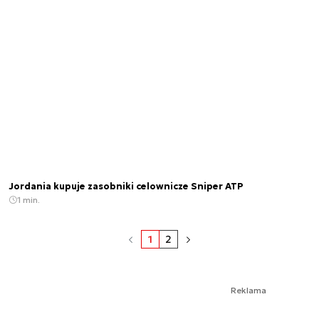
Jordania kupuje zasobniki celownicze Sniper ATP
1 min.
1
2
Reklama