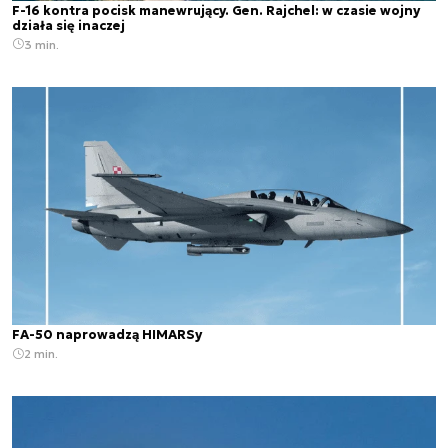
F-16 kontra pocisk manewrujący. Gen. Rajchel: w czasie wojny
działa się inaczej
3 min.
FA-50 naprowadzą HIMARSy
2 min.