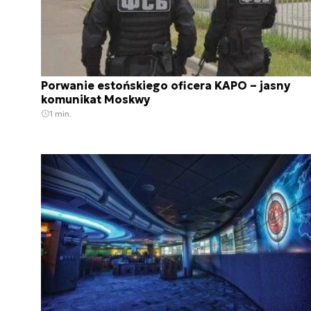
Porwanie estońskiego oficera KAPO – jasny
komunikat Moskwy
1 min.