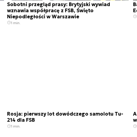
Sobotni przegląd prasy: Brytyjski wywiad
B
wznawia współpracę z FSB, Święto
E
Niepodległości w Warszawie
1 min.
Rosja: pierwszy lot dowódczego samolotu Tu-
A
214 dla FSB
w
1 min.