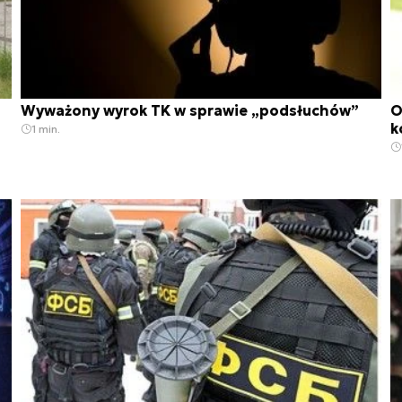
Wyważony wyrok TK w sprawie „podsłuchów”
O
k
1 min.