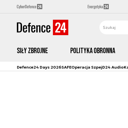
Siły zbrojne
Polityka obronna
Defence24 Days 2026
SAFE
Operacja Szpej
D24 Audio
K