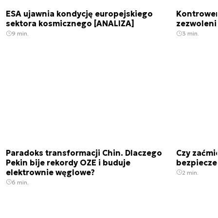
ESA ujawnia kondycję europejskiego
Kontrowers
sektora kosmicznego [ANALIZA]
zezwoleni
9 min.
3 min.
Paradoks transformacji Chin. Dlaczego
Czy zaćmi
Pekin bije rekordy OZE i buduje
bezpiecze
elektrownie węglowe?
2 min.
6 min.