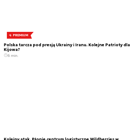
PREMIUM
Polska tarcza pod presją Ukrainy i Iranu. Kolejne Patrioty dla
Kijowa?
6 min.
Kolejny atak. Płonie centrum logistyczne Wildberries w