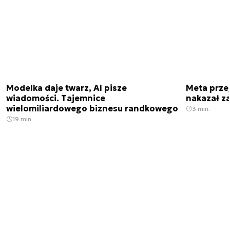
Modelka daje twarz, AI pisze
Meta prze
wiadomości. Tajemnice
nakazał z
wielomiliardowego biznesu randkowego
3 min.
19 min.