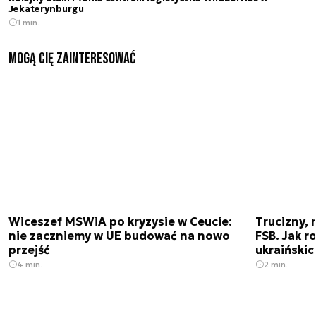
Jekaterynburgu
1 min.
Mogą Cię zainteresować
Wiceszef MSWiA po kryzysie w Ceucie:
Trucizny, 
nie zaczniemy w UE budować na nowo
FSB. Jak r
przejść
ukraiński
4 min.
2 min.