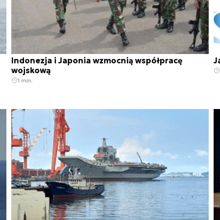
Indonezja i Japonia wzmocnią współpracę
J
wojskową
1 min.