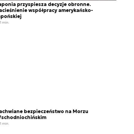
aponia przyspiesza decyzje obronne.
acieśnienie współpracy amerykańsko-
apońskiej
1 min.
achwiane bezpieczeństwo na Morzu
schodniochińskim
1 min.