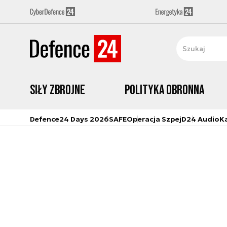
Siły zbrojne
Polityka obronna
Defence24 Days 2026
SAFE
Operacja Szpej
D24 Audio
K