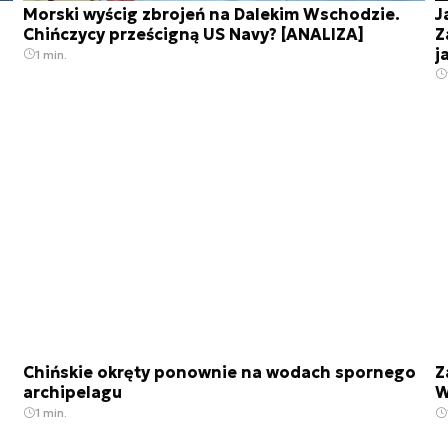
Morski wyścig zbrojeń na Dalekim Wschodzie.
J
Chińczycy prześcigną US Navy? [ANALIZA]
Z
j
1 min.
Chińskie okręty ponownie na wodach spornego
Z
archipelagu
W
1 min.