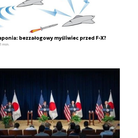
aponia: bezzałogowy myśliwiec przed F-X?
1 min.