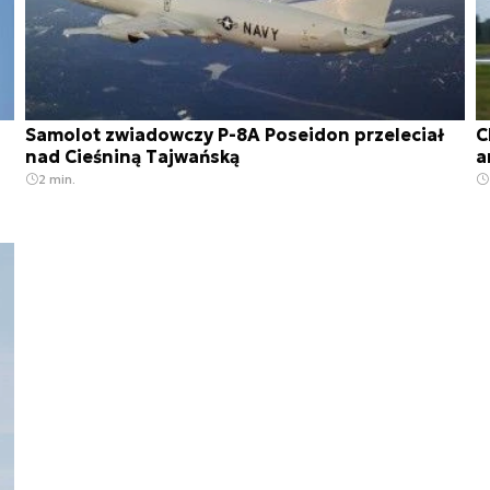
Samolot zwiadowczy P-8A Poseidon przeleciał
C
nad Cieśniną Tajwańską
a
2 min.