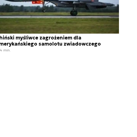
hiński myśliwce zagrożeniem dla
merykańskiego samolotu zwiadowczego
4 min.