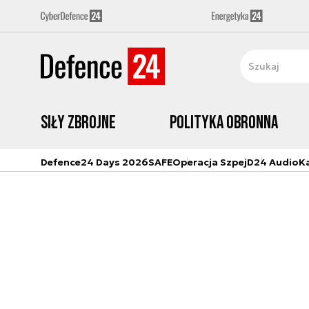
Siły zbrojne
Polityka obronna
Defence24 Days 2026
SAFE
Operacja Szpej
D24 Audio
K