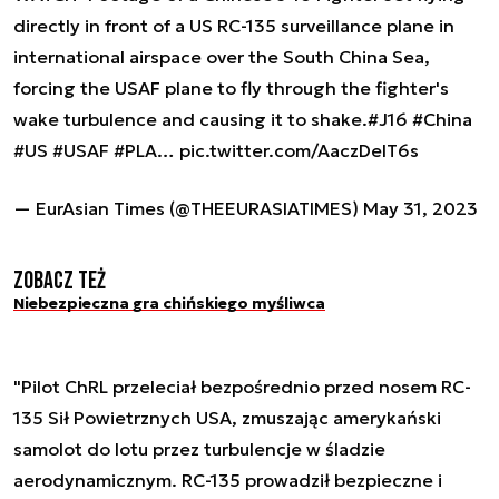
directly in front of a US RC-135 surveillance plane in
international airspace over the South China Sea,
forcing the USAF plane to fly through the fighter's
wake turbulence and causing it to shake.
#J16
#China
#US
#USAF
#PLA
…
pic.twitter.com/AaczDeIT6s
— EurAsian Times (@THEEURASIATIMES)
May 31, 2023
Zobacz też
Niebezpieczna gra chińskiego myśliwca
"Pilot ChRL przeleciał bezpośrednio przed nosem RC-
135 Sił Powietrznych USA, zmuszając amerykański
samolot do lotu przez turbulencje w śladzie
aerodynamicznym. RC-135 prowadził bezpieczne i