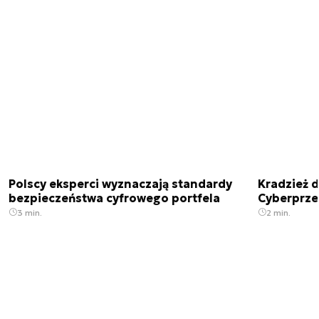
Polscy eksperci wyznaczają standardy
Kradzież 
bezpieczeństwa cyfrowego portfela
Cyberprze
3 min.
2 min.