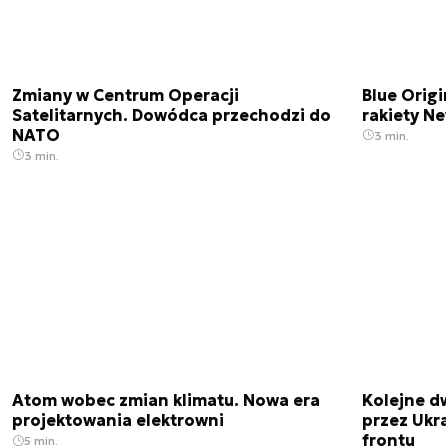
Zmiany w Centrum Operacji
Blue Origi
Satelitarnych. Dowódca przechodzi do
rakiety N
NATO
3 min.
3 min.
Atom wobec zmian klimatu. Nowa era
Kolejne d
projektowania elektrowni
przez Ukra
frontu
5 min.