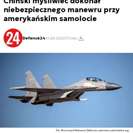
Chiński myśliwiec dokonał
niebezpiecznego manewru przy
amerykańskim samolocie
Defence24
31.05.2023
1 min.
Fot. Ministry of National Defense, commons.wikimedia.org