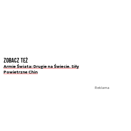
Zobacz też
Armie Świata: Drugie na Świecie. Siły
Powietrzne Chin
Reklama