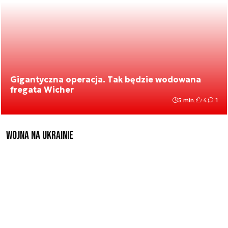
Gigantyczna operacja. Tak będzie wodowana
fregata Wicher
5 min.
4
1
Wojna na Ukrainie