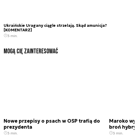
Ukraińskie Uragany ciągle strzelają. Skąd amunicja?
[KOMENTARZ]
3 min.
Mogą Cię zainteresować
Nowe przepisy o psach w OSP trafią do
Maroko wy
prezydenta
broń hybr
3 min.
3 min.