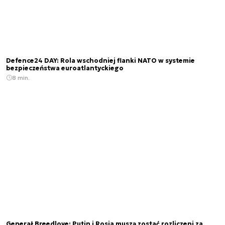
Defence24 DAY: Rola wschodniej flanki NATO w systemie
bezpieczeństwa euroatlantyckiego
8 min.
Generał Breedlove: Putin i Rosja muszą zostać rozliczeni za