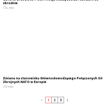
zbrodnie
4 min.
Zmiana na stanowisku Głównodowodzącego Połączonych Sił
Zbrojnych NATO w Europie
2 min.
1
2
3