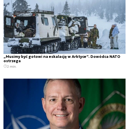
„Musimy być gotowi na eskalację w Arktyce”. Dowódca NATO
ostrzega
2 min.