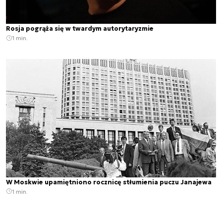
Rosja pogrąża się w twardym autorytaryzmie
1 min.
W Moskwie upamiętniono rocznicę stłumienia puczu Janajewa
1 min.