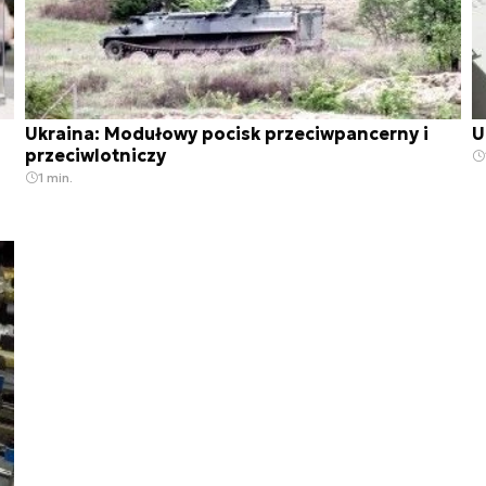
Ukraina: Modułowy pocisk przeciwpancerny i
U
przeciwlotniczy
1 min.