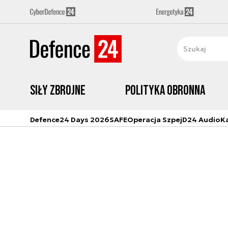
Siły zbrojne
Polityka obronna
Defence24 Days 2026
SAFE
Operacja Szpej
D24 Audio
K